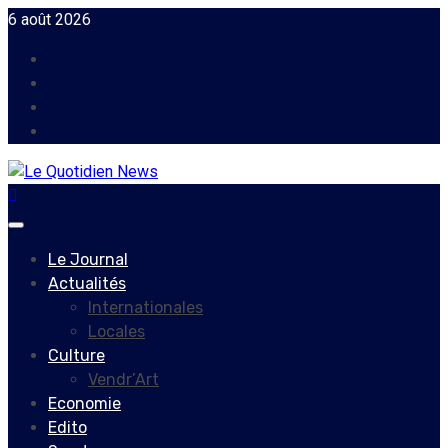
Skip
6 août 2026
to
Facebook
content
Instagram
Twitter
Youtube
Primary
Menu
Le Journal
Actualités
Internationales
Locales
Culture
Vendr’Art
Economie
Edito