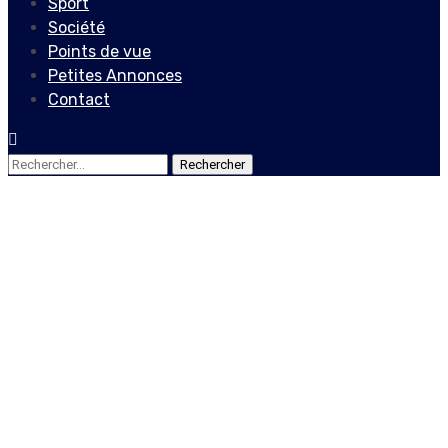
Sport
Société
Points de vue
Petites Annonces
Contact
Rechercher :
Actualités
Locales
L’année 2021 : le
cauchemar sécuritaire
d’Haïti
29 décembre 2021
Le Quotidien News