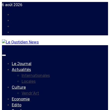
Skip
6 août 2026
to
Facebook
content
Instagram
Twitter
Youtube
Primary
Menu
Le Journal
Actualités
Internationales
Locales
Culture
Vendr’Art
Economie
Edito