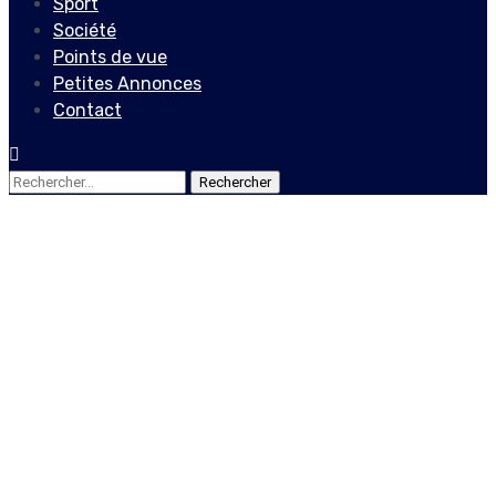
Sport
Société
Points de vue
Petites Annonces
Contact
Rechercher :
Economie
Fusion entre l’AHJEDD et
l’Ambassade Américaine
en Haïti pour sensibiliser et
développer les capacités