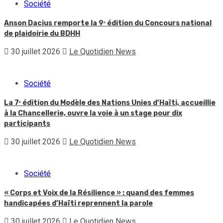
Société
Anson Dacius remporte la 9ᵉ édition du Concours national
de plaidoirie du BDHH
30 juillet 2026
Le Quotidien News
Société
La 7ᵉ édition du Modèle des Nations Unies d’Haïti, accueillie
à la Chancellerie, ouvre la voie à un stage pour dix
participants
30 juillet 2026
Le Quotidien News
Société
« Corps et Voix de la Résilience » : quand des femmes
handicapées d’Haïti reprennent la parole
30 juillet 2026
Le Quotidien News