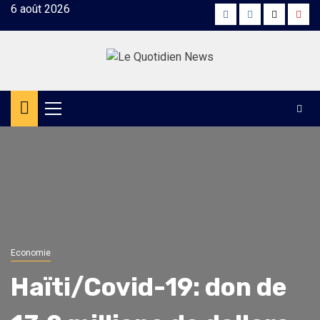
Skip
6 août 2026
Facebook
Instagram
Twitter
Yout
to
content
Primary
Menu
Economie
Haïti/Covid-19: don de