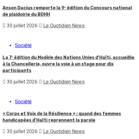
Anson Dacius remporte la 9ᵉ édition du Concours national
de plaidoirie du BDHH
30 juillet 2026
Le Quotidien News
Société
La 7ᵉ édition du Modèle des Nations Unies d’Haïti, accueillie
à la Chancellerie, ouvre la voie à un stage pour dix
participants
30 juillet 2026
Le Quotidien News
Société
« Corps et Voix de la Résilience » : quand des femmes
handicapées d’Haïti reprennent la parole
30 juillet 2026
Le Quotidien News