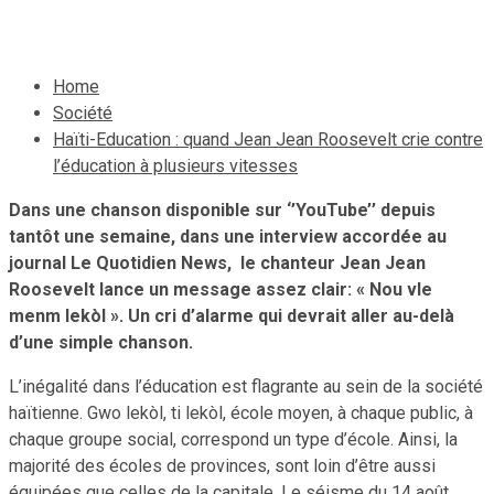
17 octobre 2021
Le Quotidien News
Home
Société
Haïti-Education : quand Jean Jean Roosevelt crie contre
l’éducation à plusieurs vitesses
Dans une chanson disponible sur ‘’YouTube’’ depuis
tantôt une semaine, dans une interview accordée au
journal Le Quotidien News, le chanteur Jean Jean
Roosevelt lance un message assez clair: « Nou vle
menm lekòl ». Un cri d’alarme qui devrait aller au-delà
d’une simple chanson.
L’inégalité dans l’éducation est flagrante au sein de la société
haïtienne. Gwo lekòl, ti lekòl, école moyen, à chaque public, à
chaque groupe social, correspond un type d’école. Ainsi, la
majorité des écoles de provinces, sont loin d’être aussi
équipées que celles de la capitale. Le séisme du 14 août