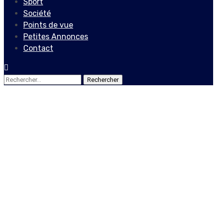
Sport
Société
Points de vue
Petites Annonces
Contact
Rechercher :
Société
Haïti-Education : quand
Jean Jean Roosevelt crie
contre l’éducation à
plusieurs vitesses