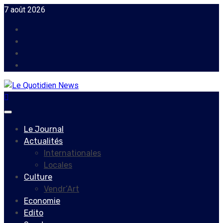
Skip
7 août 2026
to
Facebook
content
Instagram
Twitter
Youtube
Primary
Menu
Le Journal
Actualités
Internationales
Locales
Culture
Vendr’Art
Economie
Edito