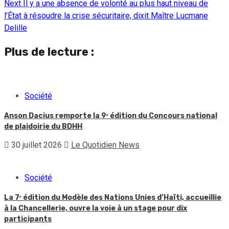
Next
Il y a une absence de volonté au plus haut niveau de
l’État à résoudre la crise sécuritaire, dixit Maître Lucmane
Delille
Plus de lecture :
Société
Anson Dacius remporte la 9ᵉ édition du Concours national
de plaidoirie du BDHH
30 juillet 2026
Le Quotidien News
Société
La 7ᵉ édition du Modèle des Nations Unies d’Haïti, accueillie
à la Chancellerie, ouvre la voie à un stage pour dix
participants