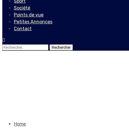
Sport
Société
Points de vue
Petites Annonces
Contact
Rechercher :
Points de vue
Haïti en Urgence : Conseil P
agissez pour sauver le pays 
10 mai 2024
Le Quotidien News
Home