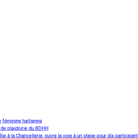
e féminine haïtienne
 de plaidoirie du BDHH
ie à la Chancellerie, ouvre la voie à un stage pour dix participan