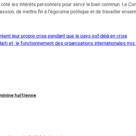
côté les intérêts personnels pour servir le bien commun. Le Cons
assion, de mettre fin à l’égoïsme politique et de travailler ense
ent leur propre crise pendant que le pays est déjà en crise
Haïti et le fonctionnement des organisations internationales mis à
éminine haïtienne