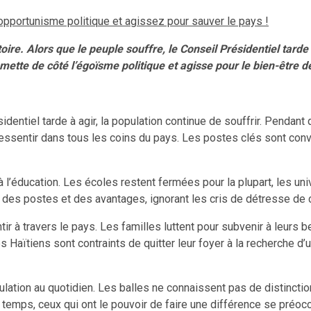
l’opportunisme politique et agissez pour sauver le pays !
oire. Alors que le peuple souffre, le Conseil Présidentiel tard
ette de côté l’égoïsme politique et agisse pour le bien-être de
ésidentiel tarde à agir, la population continue de souffrir. Pend
ressentir dans tous les coins du pays. Les postes clés sont conv
 à l’éducation. Les écoles restent fermées pour la plupart, les un
des postes et des avantages, ignorant les cris de détresse de c
ir à travers le pays. Les familles luttent pour subvenir à leurs
es Haïtiens sont contraints de quitter leur foyer à la recherche d
opulation au quotidien. Les balles ne connaissent pas de distincti
 temps, ceux qui ont le pouvoir de faire une différence se préoc