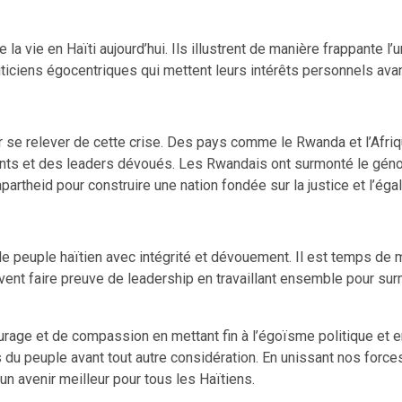
a vie en Haïti aujourd’hui. Ils illustrent de manière frappante l’u
ticiens égocentriques qui mettent leurs intérêts personnels avan
 se relever de cette crise. Des pays comme le Rwanda et l’Afri
ents et des leaders dévoués. Les Rwandais ont surmonté le géno
rtheid pour construire une nation fondée sur la justice et l’égal
 le peuple haïtien avec intégrité et dévouement. Il est temps de 
nt faire preuve de leadership en travaillant ensemble pour surmo
urage et de compassion en mettant fin à l’égoïsme politique et e
ts du peuple avant tout autre considération. En unissant nos for
un avenir meilleur pour tous les Haïtiens.