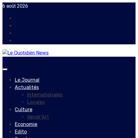
Skip
6 août 2026
to
Facebook
content
Instagram
Twitter
Youtube
Primary
Menu
Le Journal
Actualités
Internationales
Locales
Culture
Vendr’Art
Economie
Edito