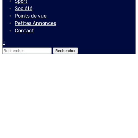
Sport
Société
Points de vue
Petites Annonces
Contact
Rechercher :
Actualités
Locales
Haïti-Énergie : l’ED’H
rationne au compte-
goutte les usagers
9 avril 2022
Le Quotidien News