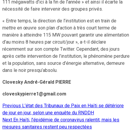
111 mégawatts d’ici à la fin de l’année » et ainsi il écarte la
nécessité de faire intervenir des groupes privés.
« Entre temps, la direction de l’institution est en train de
mettre en œuvre son plan d’action à très court terme de
manière à atteindre 115 MW pouvant garantir une alimentation
d’au moins 8 heures par circuit/jour », a-t-il déclare
récemment sur son compte Twitter. Cependant, des jours
après cette intervention de l’institution, le phénomène perdure
et la population, sans source d’énergie alternative, demeure
dans le noir presqu’absolu.
Clovesky André-Gérald PIERRE
cloveskypierre1@gmail.com
Previous
L’état des Tribunaux de Paix en Haïti se détériore
Continue
de jour en jour, selon une enquête du RNDDH
Reading
Next
En Haïti, l’épidémie de coronavirus ralentit, mais les
mesures sanitaires restent peu respectées