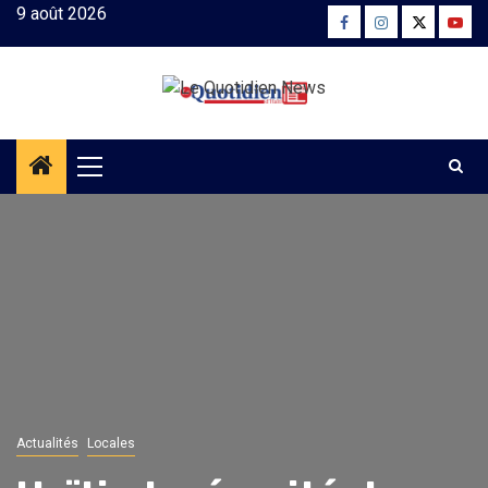
Skip
9 août 2026
Facebook
Instagram
Twitter
Yout
to
content
Primary
Menu
Actualités
Locales