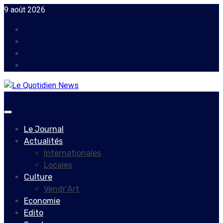
Skip
9 août 2026
to
Facebook
content
Instagram
Twitter
Youtube
Primary
Menu
Le Journal
Actualités
Internationales
Locales
Culture
Vendr’Art
Economie
Edito