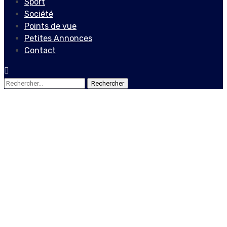
Sport
Société
Points de vue
Petites Annonces
Contact
Rechercher :
Actualités
Locales
Haïti politique: entre
changement
constitutionnel et risque
d’aggravation de la crise