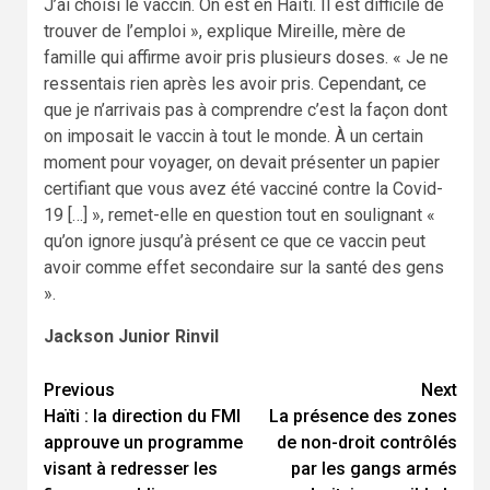
J’ai choisi le vaccin. On est en Haïti. Il est difficile de
trouver de l’emploi », explique Mireille, mère de
famille qui affirme avoir pris plusieurs doses. « Je ne
ressentais rien après les avoir pris. Cependant, ce
que je n’arrivais pas à comprendre c’est la façon dont
on imposait le vaccin à tout le monde. À un certain
moment pour voyager, on devait présenter un papier
certifiant que vous avez été vacciné contre la Covid-
19 […] », remet-elle en question tout en soulignant «
qu’on ignore jusqu’à présent ce que ce vaccin peut
avoir comme effet secondaire sur la santé des gens
».
Jackson Junior Rinvil
Continue
Previous
Next
Haïti : la direction du FMI
La présence des zones
Reading
approuve un programme
de non-droit contrôlés
visant à redresser les
par les gangs armés