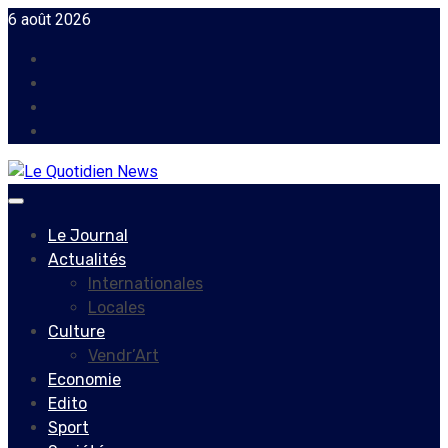
Skip
6 août 2026
to
Facebook
content
Instagram
Twitter
Youtube
Primary
Menu
Le Journal
Actualités
Internationales
Locales
Culture
Vendr’Art
Economie
Edito
Sport