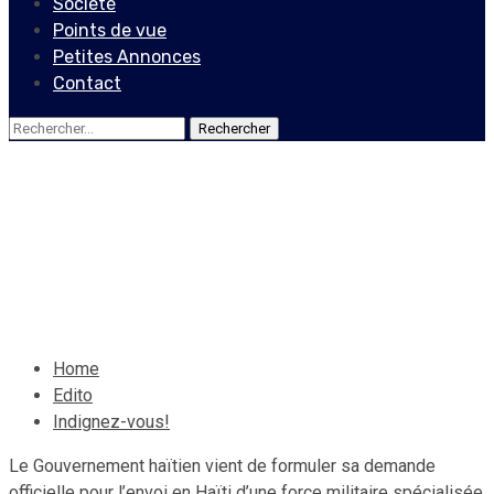
Société
Points de vue
Petites Annonces
Contact
Rechercher :
Edito
Indignez-vous!
8 octobre 2022
Le Quotidien News
Home
Edito
Indignez-vous!
Le Gouvernement haïtien vient de formuler sa demande
officielle pour l’envoi en Haïti d’une force militaire spécialisée