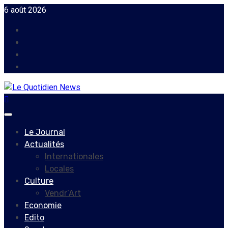
Skip
6 août 2026
to
Facebook
content
Instagram
Twitter
Youtube
Primary
Menu
Le Journal
Actualités
Internationales
Locales
Culture
Vendr’Art
Economie
Edito