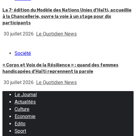
La 7ᵉ édition du Modèle des Nations Unies d’Haïti, accueillie
à la Chancellerie, ouvre la voie à un stage pour dix
participants
30 juillet 2026
Le Quotidien News
Société
« Corps et Voix de la Résilience » : quand des femmes
handicapées d’Haïti reprennent la parole
30 juillet 2026
Le Quotidien News
Le Journal
Actualités
Culture
Economie
Edito
Sport