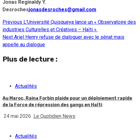
Jonas Reginaldy Y.
Desroches
jonasdesroches@gmail.com
Previous
L’Université Quisqueya lance un « Observatoire des
Continue
industries Culturelles et Créatives – Haïti »
Reading
Next
Ariel Henry refuse de dialoguer avec le sénat mais
appelle au dialogue
Plus de lecture :
Actualités
Au Maroc, Raina Forbin plaide pour un déploiement rapide
de la Force de répression des gangs en Haïti
24 mai 2026
Le Quotidien News
Actualités