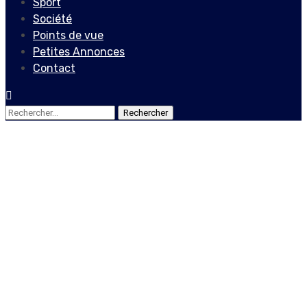
Sport
Société
Points de vue
Petites Annonces
Contact
Rechercher :
Actualités
Locales
Insécurité grandissante :
le secteur privé haïtien et
les organisations de la
société civile font des