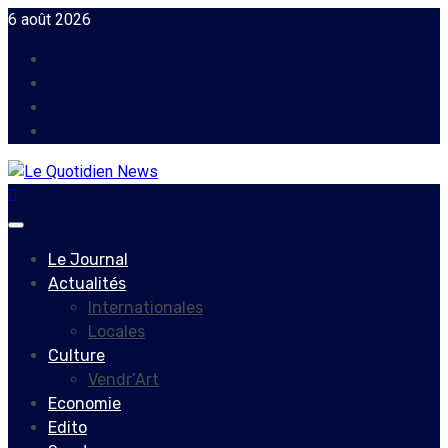
Skip
6 août 2026
to
Facebook
content
Instagram
Twitter
Youtube
Primary
Menu
Le Journal
Actualités
Internationales
Locales
Culture
Vendr’Art
Economie
Edito