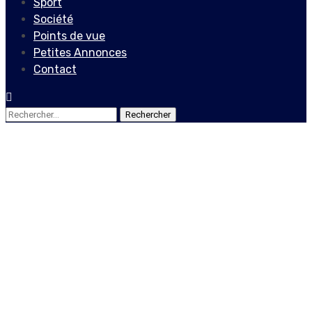
Sport
Société
Points de vue
Petites Annonces
Contact
Rechercher :
Société
Jacques Roumain, le génie
des « Gouverneurs de la
rosée » !
23 mai 2022
Le Quotidien News