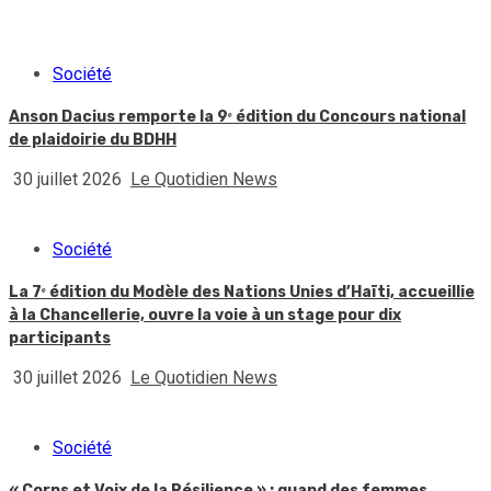
Société
Anson Dacius remporte la 9ᵉ édition du Concours national
de plaidoirie du BDHH
30 juillet 2026
Le Quotidien News
Société
La 7ᵉ édition du Modèle des Nations Unies d’Haïti, accueillie
à la Chancellerie, ouvre la voie à un stage pour dix
participants
30 juillet 2026
Le Quotidien News
Société
« Corps et Voix de la Résilience » : quand des femmes