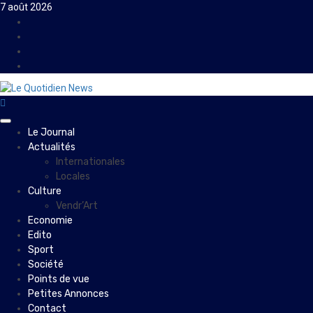
Skip
7 août 2026
to
Facebook
content
Instagram
Twitter
Youtube
Primary
Le Journal
Menu
Actualités
Internationales
Locales
Culture
Vendr’Art
Economie
Edito
Sport
Société
Points de vue
Petites Annonces
Contact