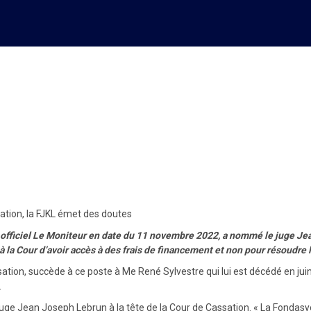
à la Présidence de la Cour 
tion, la FJKL émet des doutes
al officiel Le Moniteur en date du 11 novembre 2022, a nommé le juge Je
 à la Cour d’avoir accès à des frais de financement et non pour résoudre
ion, succède à ce poste à Me René Sylvestre qui lui est décédé en juin
.
uge Jean Joseph Lebrun à la tête de la Cour de Cassation. « La Fondasyo