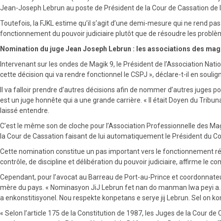
Jean-Joseph Lebrun au poste de Président de la Cour de Cassation de 
Toutefois, la FJKL estime qu’il s’agit d’une demi-mesure qui ne rend pas
fonctionnement du pouvoir judiciaire plutôt que de résoudre les problème
Nomination du juge Jean Joseph Lebrun : les associations des magi
Intervenant sur les ondes de Magik 9, le Président de l’Association Nat
cette décision qui va rendre fonctionnel le CSPJ », déclare-t-il en soul
Il va falloir prendre d’autres décisions afin de nommer d’autres juges p
est un juge honnête qui a une grande carrière. « Il était Doyen du Trib
laissé entendre.
C’est le même son de cloche pour l’Association Professionnelle des Mag
la Cour de Cassation faisant de lui automatiquement le Président du Con
Cette nomination constitue un pas important vers le fonctionnement rég
contrôle, de discipline et délibération du pouvoir judiciaire, affirme le 
Cependant, pour l’avocat au Barreau de Port-au-Prince et coordonnateur
mère du pays. « Nominasyon JiJ Lebrun fet nan do manman lwa peyi a. 
a enkonstitisyonel. Nou respekte konpetans e serye jij Lebrun. Sel on 
« Selon l’article 175 de la Constitution de 1987, les Juges de la Cour d