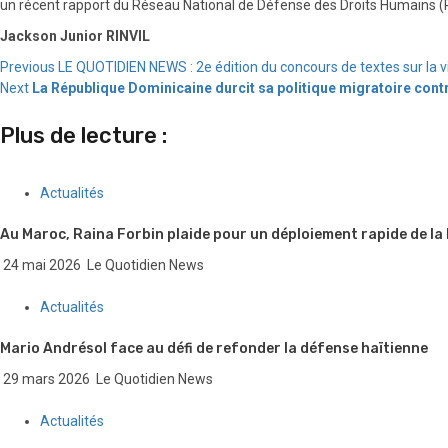
un récent rapport du Réseau National de Défense des Droits Humains (R
Jackson Junior RINVIL
Continue
Previous
LE QUOTIDIEN NEWS : 2e édition du concours de textes sur la v
Next
La République Dominicaine durcit sa politique migratoire contre
Reading
Plus de lecture :
Actualités
Au Maroc, Raina Forbin plaide pour un déploiement rapide de la
24 mai 2026
Le Quotidien News
Actualités
Mario Andrésol face au défi de refonder la défense haïtienne
29 mars 2026
Le Quotidien News
Actualités