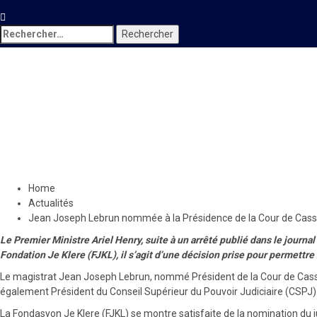
Rechercher :
Actualités
Jean Joseph Lebrun nommée 
des doutes
19 novembre 2022
Le Quotidien News
Home
Actualités
Jean Joseph Lebrun nommée à la Présidence de la Cour de Cassa
Le Premier Ministre Ariel Henry, suite à un arrêté publié dans le journ
Fondation Je Klere (FJKL), il s’agit d’une décision prise pour permettre
Le magistrat Jean Joseph Lebrun, nommé Président de la Cour de Cassat
également Président du Conseil Supérieur du Pouvoir Judiciaire (CSPJ)
La Fondasyon Je Klere (FJKL) se montre satisfaite de la nomination du j