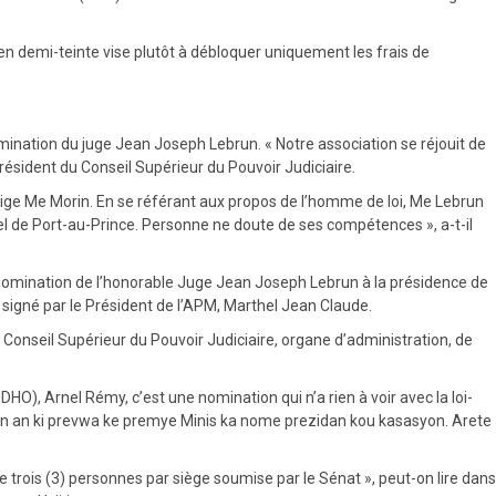
 en demi-teinte vise plutôt à débloquer uniquement les frais de
mination du juge Jean Joseph Lebrun. « Notre association se réjouit de
résident du Conseil Supérieur du Pouvoir Judiciaire.
 exige Me Morin. En se référant aux propos de l’homme de loi, Me Lebrun
pel de Port-au-Prince. Personne ne doute de ses compétences », a-t-il
 nomination de l’honorable Juge Jean Joseph Lebrun à la présidence de
 signé par le Président de l’APM, Marthel Jean Claude.
onseil Supérieur du Pouvoir Judiciaire, organe d’administration, de
), Arnel Rémy, c’est une nomination qui n’a rien à voir avec la loi-
on an ki prevwa ke premye Minis ka nome prezidan kou kasasyon. Arete
e trois (3) personnes par siège soumise par le Sénat », peut-on lire dans