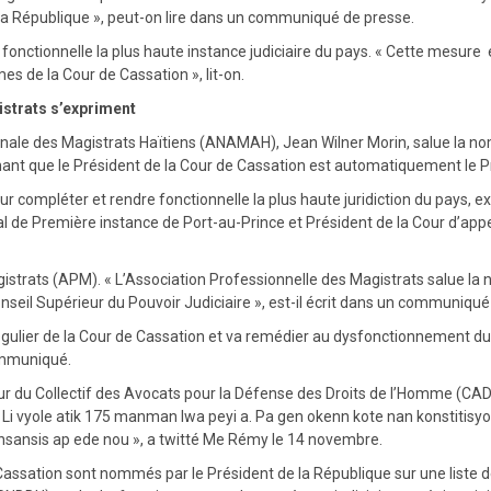
la République », peut-on lire dans un communiqué de presse.
 fonctionnelle la plus haute instance judiciaire du pays. « Cette mesure
s de la Cour de Cassation », lit-on.
strats s’expriment
ionale des Magistrats Haïtiens (ANAMAH), Jean Wilner Morin, salue la no
ignant que le Président de la Cour de Cassation est automatiquement le P
our compléter et rendre fonctionnelle la plus haute juridiction du pays,
unal de Première instance de Port-au-Prince et Président de la Cour d’ap
istrats (APM). « L’Association Professionnelle des Magistrats salue la
seil Supérieur du Pouvoir Judiciaire », est-il écrit dans un communiqué
ulier de la Cour de Cassation et va remédier au dysfonctionnement du C
communiqué.
 du Collectif des Avocats pour la Défense des Droits de l’Homme (CADDHO
Li vyole atik 175 manman lwa peyi a. Pa gen okenn kote nan konstitisy
konsansis ap ede nou », a twitté Me Rémy le 14 novembre.
e Cassation sont nommés par le Président de la République sur une liste d