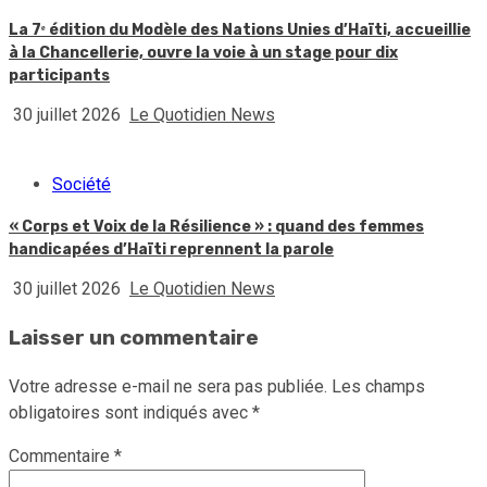
La 7ᵉ édition du Modèle des Nations Unies d’Haïti, accueillie
à la Chancellerie, ouvre la voie à un stage pour dix
participants
30 juillet 2026
Le Quotidien News
Société
« Corps et Voix de la Résilience » : quand des femmes
handicapées d’Haïti reprennent la parole
30 juillet 2026
Le Quotidien News
Laisser un commentaire
Votre adresse e-mail ne sera pas publiée.
Les champs
obligatoires sont indiqués avec
*
Commentaire
*