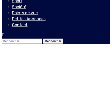
Sport
Société
Points de vue
Petites Annonces
Contact
Rechercher :
Société
Journée mondiale pour la
liberté de la presse/
UNESCO/ « le journalisme
sans crainte ni