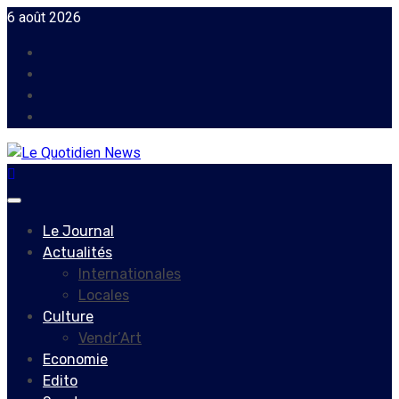
Skip
6 août 2026
to
Facebook
content
Instagram
Twitter
Youtube
Primary
Menu
Le Journal
Actualités
Internationales
Locales
Culture
Vendr’Art
Economie
Edito