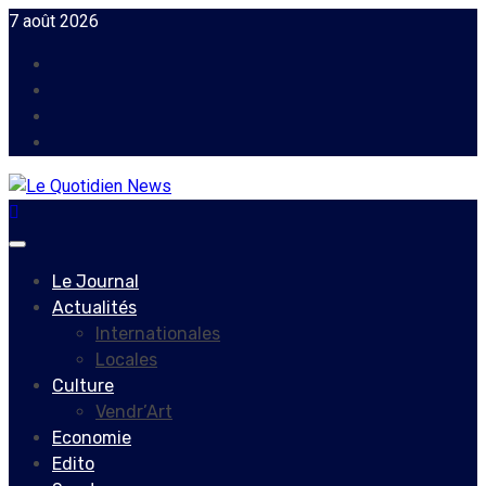
Skip
7 août 2026
to
Facebook
content
Instagram
Twitter
Youtube
Primary
Menu
Le Journal
Actualités
Internationales
Locales
Culture
Vendr’Art
Economie
Edito