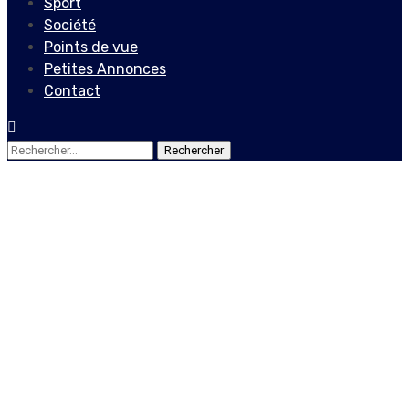
Sport
Société
Points de vue
Petites Annonces
Contact
Rechercher :
Société
Jovenel Moïse accorde une
subvention de 40 millions
de gourdes à l’Hôpital de la
Communauté haïtienne