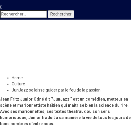
Rechercher :
Culture
JunJazz se laisse guider par
le feu de la passion
11 avril 2021
Le Quotidien News
Home
Culture
JunJazz se laisse guider par le feu de la passion
Jean Fritz Junior Odné dit ‘’JunJazz’’ est un comédien, metteur en
scène et marionnettiste haïtien qui maîtrise bien la science du rire.
Avec ses marionnettes, ses textes théâtraux ou son sens
humoristique, Junior traduit à sa manière la vie de tous les jours de
bons nombres d’entre nous.