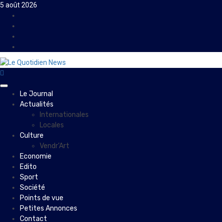
Skip
5 août 2026
to
Facebook
content
Instagram
Twitter
Youtube
Primary
Le Journal
Menu
Actualités
Internationales
Locales
Culture
Vendr’Art
Economie
Edito
Sport
Société
Points de vue
Petites Annonces
Contact