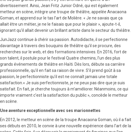
divertissement. Ainsi, Jean Fritz Junior Odné, qui est également
metteur en scène, intègre une troupe de théâtre, appelée Anacaona
Goman, et apprend sur le tas l’art de Molière. « Je ne savais que ça
allait être un métier, je ne le faisais que pour le plaisir », ajoute-t-il,
ignorant qu’il allait devenir un brillant artiste dans le secteur du théâtre.
JunJazz continue à chérir sa passion. Autodidacte, il se perfectionne
davantage à travers des bouquins de théâtre qu’il se procure, des
recherches sur le web, et des formations intensives. En 2016, fort de
son talent, il postule pour le festival Quatre chemins, l’un des plus
grands événements de théâtre en Haïti. Dès lors, débute sa carrière
professionnelle, qu’il en fait sa raison de vivre. S’il prend goût à sa
passion, le perfectionniste qu’il est ne connaît jamais une totale
satisfaction.« Je suis perfectionniste, je ne peux pas dire que je suis
satisfait. En fait, je cherche toujours à m’améliorer. Néanmoins, ce qui
importe vraiment c’est la satisfaction du public », concède le metteur
en scène.
Une aventure exceptionnelle avec ses marionnettes
En 2012, le metteur en scène de la troupe Anacaona Goman, où il a fait
ses débuts en 2010, le convie à une nouvelle expérience dans l’art de la
scène. Cette fois, il va découvrir le maniement de figurines que l’on