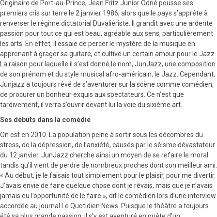
Originaire de Port-au-Prince, Jean Fritz Junior Odné pousse ses
premiers cris sur terre le 2 janvier 1986, alors que le pays s’apprête à
renverser le régime dictatorial Duvaliériste. Il grandit avec une ardente
passion pour tout ce qui est beau, agréable aux sens, particulièrement
les arts. En effet, il essaie de percer le mystère de la musique en
apprenant à grager sa guitare, et cultive un certain amour pour le Jazz.
La raison pour laquelle il s’est donné le nom, JunJazz, une composition
de son prénom et du style musical afro-américain, le Jazz. Cependant,
Junjazz a toujours rêvé de s’aventurer sur la scène comme comédien,
de procurer un bonheur exquis aux spectateurs. Ce n’est que
tardivement, il verra s’ouvrir devant lui la voie du sixième art.
Ses débuts dans la comédie
On est en 2010. La population peine à sortir sous les décombres du
stress, de la dépression, de l’anxiété, causés par le séisme dévastateur
du 12 janvier. JunJazz cherche ainsi un moyen de se refaire le moral
tandis qu’il vient de perdre de nombreux proches dont son meilleur ami.
« Au début, je le faisais tout simplement pour le plaisir, pour me divertir.
J’avais envie de faire quelque chose dont je rêvais, mais que je n’avais
jamais eu l’opportunité de le faire », dit le comédien lors d’une interview
accordée au journal Le Quotidien News. Puisque le théâtre a toujours
été sa plus grande passion, il s’y est aventuré en quête d’un