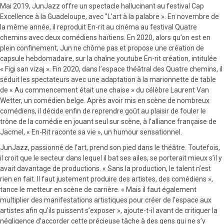
Mai 2019, JunJazz offre un spectacle hallucinant au festival Cap
Excellence à la Guadeloupe, avec ‘’L’art à la palabre ». En novembre de
la même année, il reproduit En-rit au cinéma au festival Quatre
chemins avec deux comédiens haïtiens. En 2020, alors qu’on est en
plein confinement, Jun ne chôme pas et propose une création de
capsule hebdomadaire, sur la chaîne youtube En-rit création, intitulée
« Figi san vizaj ». Fin 2020, dans l’espace théâtral des Quatre chemins, il
séduit les spectateurs avec une adaptation à la marionnette de table
de « Au commencement était une chaise » du célèbre Laurent Van
Wetter, un comédien belge. Après avoir mis en scène de nombreux
comédiens, il décide enfin de reprendre goût au plaisir de fouler le
trône de la comédie en jouant seul sur scène, à l’alliance française de
Jacmel, « En-Rit raconte sa vie », un humour sensationnel.
JunJazz, passionné de l’art, prend son pied dans le théâtre. Toutefois,
il croit que le secteur dans lequel il bat ses ailes, se porterait mieux s’il y
avait davantage de productions. « Sans la production, le talent n’est
rien en fait. Il faut justement produire des artistes, des comédiens »,
tance le metteur en scène de carrière. « Mais il faut également
multiplier des manifestations artistiques pour créer de l’espace aux
artistes afin qu’ils puissent s’exposer », ajoute-t-il avant de critiquer la
négligence d’accorder cette précieuse tâche à des gens qui ne s’y