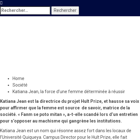
Rechercher :
Société
Katiana Jean, la force d’une
femme déterminée à réussir
12 mars 2021
Le Quotidien News
Home
Société
Katiana Jean, la force d’une femme déterminée à réussir
Katiana Jean est la directrice du projet Hult Prize, et hausse sa voix
pour affirmer que la femme est source de savoir, matrice de la
société. « Fanm se poto mitan », a-t-elle scandé lors d’un entretien
pour s’opposer au machisme qui gangrène les institutions.
Katiana Jean est un nom qui résonne assez fort dans les locaux de
l’Université Quiqueya. Campus Director pour le Hult Prize, elle fait