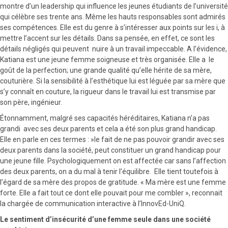
montre d’un leadership qui influence les jeunes étudiants de l’université
qui célèbre ses trente ans. Même les hauts responsables sont admirés
ses compétences. Elle est du genre à s’intéresser aux points sur les i, à
mettre l’accent sur les détails. Dans sa pensée, en effet, ce sont les
détails négligés qui peuvent nuire à un travail impeccable. A l’évidence,
Katiana est une jeune femme soigneuse et très organisée. Elle a le
goût de la perfection; une grande qualité qu’elle hérite de sa mère,
couturière. Si la sensibilité à l’esthétique lui est léguée par sa mère que
s’y connaît en couture, la rigueur dans le travail lui est transmise par
son père, ingénieur.
Étonnamment, malgré ses capacités héréditaires, Katiana n’a pas
grandi avec ses deux parents et cela a été son plus grand handicap.
Elle en parle en ces termes : »le fait de ne pas pouvoir grandir avec ses
deux parents dans la société, peut constituer un grand handicap pour
une jeune fille. Psychologiquement on est affectée car sans l’affection
des deux parents, on a du mal à tenir l’équilibre. Elle tient toutefois à
l’égard de sa mère des propos de gratitude. « Ma mère est une femme
forte. Elle a fait tout ce dont elle pouvait pour me combler », reconnait
la chargée de communication interactive à l’InnovEd-UniQ.
Le sentiment d’insécurité d’une femme seule dans une société