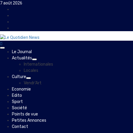
Skip
7 août 2026
to
Facebook
content
Instagram
Twitter
Youtube
Primary
Le Journal
Menu
Actualités
Internationales
Locales
Culture
Vendr’Art
Economie
Edito
Sport
Société
Points de vue
Petites Annonces
Contact