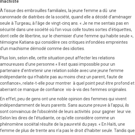
machiste
À l’issue des embrouilles familiales, la jeune femme a dû une
canonnade de diatribes de la société, quand elle a décidé d’aménager
seule à Turgeau, à l’âge de vingt-cinq ans. « Je ne me sentais pas en
sécurité dans une société où l’on vous colle toutes sortes d’étiquettes,
dont celle de libertine, sur le chemisier d’une femme qui habite seule »,
témoigne Katiana qui considère ces critiques infondées empreintes
d’un machisme démodé comme des idioties.
Plus loin, selon elle, cette situation peut affecter les relations
amoureuses d’une personne.« Il est quasi impossible pour un
partenaire d’entretenir une relation solide avec une jeune femme
indépendante qui n’habite pas au moins chez un parent, faute de
confiance», relate-t-elle pour montrer à quel point peut être profond et
aberrant ce manque de confiance vis-à-vis des femmes originales.
En effet, peu de gens ont une noble opinion des femmes qui vivent
indépendamment de leurs parents. Sans aucune preuve à l’appui, ils
sont convaincus de l’obscénité de leurs activités pour gagner leur vie.
Selon les dires de l’étudiante, ce qu’elle considère comme un
phénomène sociétal résulte de la pauvreté du pays. « En Haïti, une
femme de plus de trente ans n’a pas le droit d’habiter seule. Tandis que