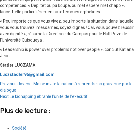
compétences. « Depi tèt ou pa koupe, ou mèt espere met chapo »,
lance-t-elle particulièrement aux femmes orphelines.
« Peu importe ce que vous vivez, peu importe la situation dans laquelle
vous vous trouvez, mesdames, soyez dignes ! Car, vous pouvez réussir
avec dignité », résume la Directrice du Campus pour le Hult Prize de
l’Université Quisqueya .
« Leadership is power over problems not over people », conclut Katiana
Jean.
Statler LUCZAMA
Luczstadler96@gmail.com
Continue
Previous
Jovenel Moïse invite la nation à reprendre sa gouverne par le
dialogue
Reading
Next
Le kidnapping ébranle l’unité de l’exécutif
Plus de lecture :
Société