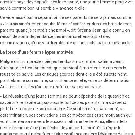
dans les pays développés, dès la majorité, une jeune femme peut vivre
sa vie comme bon lui semble », avance-t-elle.
Ce vide laissé par la séparation de ses parents ne sera jamais comblé.
« J’aurais sincèrement souhaité me réconforter dans les bras de mes
parents quand je rentrais chez moi », dit Katiana Jean qui a connu en
raison de son indépendance des incompréhensions et des
discriminations, d’une voix tremblante qui ne cache pas sa mélancolie.
La force d’une femme hyper motivée
Malgré d’innombrables pièges tendus sur sa route , Katiana Jean,
étudiante en Gestion touristique, parvient à maintenir le cap vers la
réussite de sa vie. Les critiques acerbes dont elle a été sujette n’ont
point ébranlé son estime, sa confiance en elle, voire sa détermination.
Au contraire, elles n’ont que renforcer sa personnalité.
« La réussite d’une jeune femme ne peut dépendre de la question de
savoir si elle habite ou pas sous le toit de ses parents, mais dépend
plutôt de la force de son caractère. Ce sont en effet sa volonté, sa
détermination, ses convictions, ses compétences et sa motivation qui
vont orienter sa vie vers le succès », affirme t-elle. Ainsi, elle invite la
gente féminine à ne pas fléchir devant cette société où règne le
patriarcat et qui peine à leur faire confiance malgré l’évidence de leurs