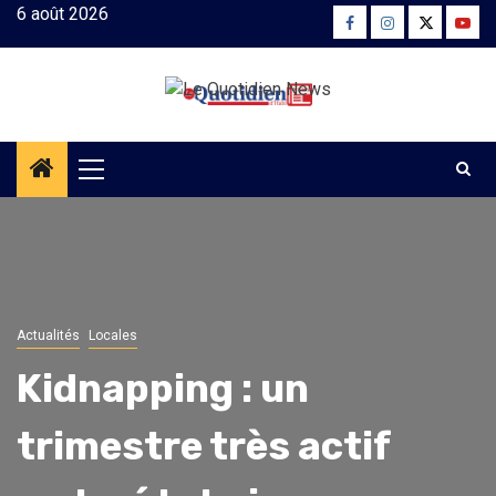
Skip
6 août 2026
Facebook
Instagram
Twitter
Yout
to
content
Primary
Menu
Actualités
Locales
Kidnapping : un
trimestre très actif