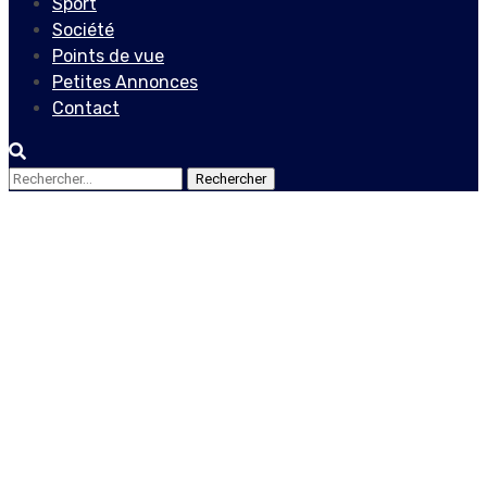
Sport
Société
Points de vue
Petites Annonces
Contact
Rechercher :
Actualités
Kowalisyon Fanm Vanyan
(KOFAV) et 9 organisations
alliées se solidarisent avec
Yolette Florent