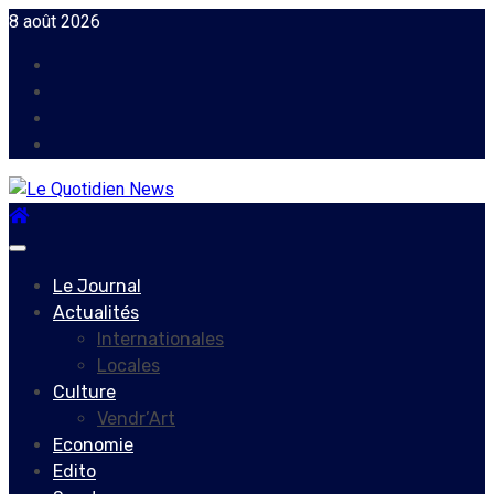
Skip
8 août 2026
to
Facebook
content
Instagram
Twitter
Youtube
Primary
Menu
Le Journal
Actualités
Internationales
Locales
Culture
Vendr’Art
Economie
Edito