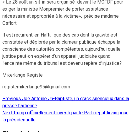
« Le 28 août un sit-in sera organisé devant le MCFDF pour
exiger la ministre Monpremier de porter assistance
nécessaire et appropriée à la victime», précise madame
Osflort.
Il est récurrent, en Haïti, que des cas dont la gravité est
constatée et déplorée par la clameur publique échappe la
conscience des autorités compétentes, aujourd’hui quelle
justice peut-on espérer d’un appareil judiciaire quand
l’enceinte même du tribunal est devenu repère d’injustice?
Mikerlange Registe
registemikerlange95@gmail.com
Previous
Joe Antoine Jn-Baptiste, un crack silencieux dans la
Continue
presse haïtienne
Reading
Next
Trump officiellement investi par le Parti républicain pour
la présidentielle