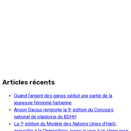
Articles récents
Quand l’argent des gangs séduit une partie de la
jeunesse féminine haïtienne
Anson Dacius remporte la 9ᵉ édition du Concours
national de plaidoirie du BDHH
La 7ᵉ édition du Modèle des Nations Unies d’Haïti,
accueillie à la Chancellerie, ouvre la voie à un stage pour