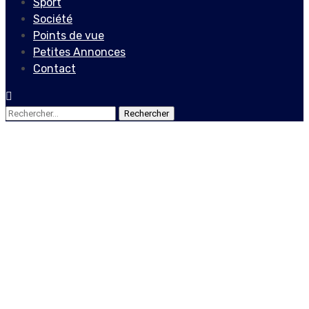
Sport
Société
Points de vue
Petites Annonces
Contact
Rechercher :
Internationales
Trump officiellement
investi par le Parti
républicain pour la
présidentielle