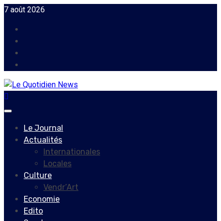
Skip
7 août 2026
to
Facebook
content
Instagram
Twitter
Youtube
Primary
Menu
Le Journal
Actualités
Internationales
Locales
Culture
Vendr’Art
Economie
Edito