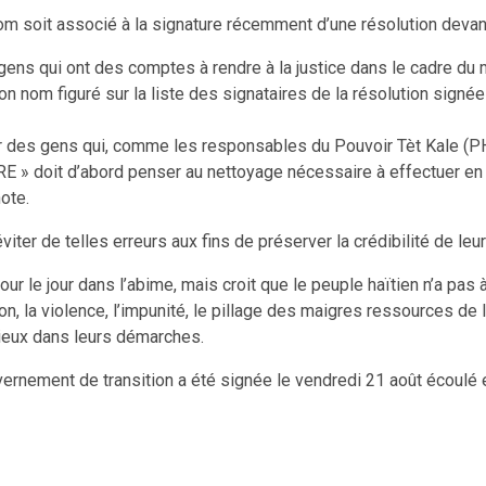
 nom soit associé à la signature récemment d’une résolution deva
gens qui ont des comptes à rendre à la justice dans le cadre du
n nom figuré sur la liste des signataires de la résolution signée
 des gens qui, comme les responsables du Pouvoir Tèt Kale (PH
» doit d’abord penser au nettoyage nécessaire à effectuer en s
ote.
ter de telles erreurs aux fins de préserver la crédibilité de le
r le jour dans l’abime, mais croit que le peuple haïtien n’a pas 
ion, la violence, l’impunité, le pillage des maigres ressources d
ieux dans leurs démarches.
vernement de transition a été signée le vendredi 21 août écoulé 