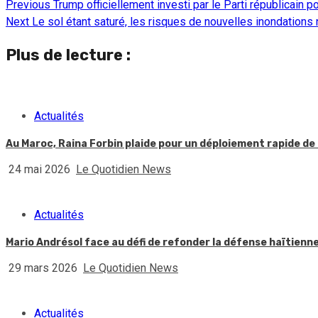
Previous
Trump officiellement investi par le Parti républicain po
Continue
Next
Le sol étant saturé, les risques de nouvelles inondations 
Reading
Plus de lecture :
Actualités
Au Maroc, Raina Forbin plaide pour un déploiement rapide de 
24 mai 2026
Le Quotidien News
Actualités
Mario Andrésol face au défi de refonder la défense haïtienn
29 mars 2026
Le Quotidien News
Actualités