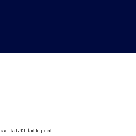
ansition pour une sortie de cr
se : la FJKL fait le point