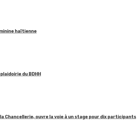
éminine haïtienne
 plaidoirie du BDHH
 la Chancellerie, ouvre la voie à un stage pour dix participants