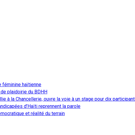
e féminine haïtienne
 de plaidoirie du BDHH
ie à la Chancellerie, ouvre la voie à un stage pour dix participan
ndicapées d’Haïti reprennent la parole
ocratique et réalité du terrain