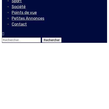
Sport
Société
Points de vue
Petites Annonces
Contact
Rechercher :
Economie
La capsule ProFin Info
fête son premier
anniversaire: Une étape
importante pour ProFin.TV