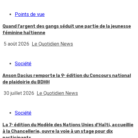
Points de vue
Quand l’argent des gangs séduit une partie de la jeunesse
féminine haïtienne
5 août 2026
Le Quotidien News
Société
Anson Dacius remporte la 9ᵉ édition du Concours national
de plaidoirie du BDHH
30 juillet 2026
Le Quotidien News
Société
La 7ᵉ édition du Modèle des Nations Unies d’Haïti, accueillie
à la Chancellerie, ouvre la voie à un stage pour dix
participants