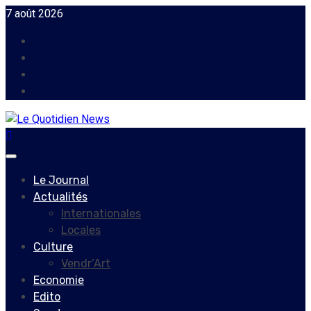
Skip
7 août 2026
to
Facebook
content
Instagram
Twitter
Youtube
Primary
Menu
Le Journal
Actualités
Internationales
Locales
Culture
Vendr’Art
Economie
Edito