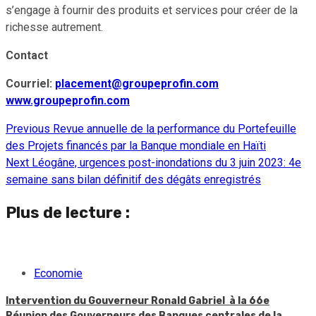
s’engage à fournir des produits et services pour créer de la
richesse autrement.
Contact
Courriel:
placement@groupeprofin.com
www.groupeprofin.com
Previous
Revue annuelle de la performance du Portefeuille
Continue
des Projets financés par la Banque mondiale en Haïti
Reading
Next
Léogâne, urgences post-inondations du 3 juin 2023: 4e
semaine sans bilan définitif des dégâts enregistrés
Plus de lecture :
Economie
Intervention du Gouverneur Ronald Gabriel à la 66e
Réunion des Gouverneurs des Banques centrales de la