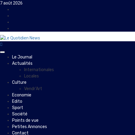
Skip
7 août 2026
to
Facebook
content
Instagram
Twitter
Youtube
Primary
Le Journal
Menu
Actualités
Internationales
Locales
Culture
Vendr’Art
Economie
Edito
Sport
Société
Points de vue
Petites Annonces
Contact