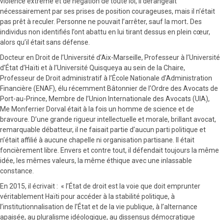
violence extrême et de négation de toute loi, il dérangeait
nécessairement par ses prises de position courageuses, mais il n’était
pas prêt à reculer. Personne ne pouvait l’arrêter, sauf la mort
.
Des
individus non identifiés
l’ont abattu en lui tirant dessus en plein cœur,
alors qu’il était sans défense.
Docteur en Droit de l’Université d’Aix-Marseille, Professeur à l’Université
d’État d’Haïti et à l’Université Quisqueya au sein de la Chaire,
Professeur de Droit administratif à l’École Nationale d’Administration
Financière (ENAF), élu récemment Bâtonnier de l’Ordre des Avocats de
Port-au-Prince, Membre de l’Union Internationale des Avocats (UIA),
Me Monferrier Dorval était à la fois un homme de science et de
bravoure. D’une grande rigueur intellectuelle et morale, brillant avocat,
remarquable débatteur, il ne faisait partie d’aucun parti politique et
n’était affilié à aucune chapelle ni organisation partisane. Il était
foncièrement libre. Envers et contre tout, il défendait toujours la même
idée, les mêmes valeurs, la même éthique avec une inlassable
constance.
En 2015, il écrivait : « l’État de droit est la voie que doit emprunter
véritablement Haïti pour accéder à la stabilité politique, à
l’institutionnalisation de l’État et de la vie publique, à l’alternance
apaisée, au pluralisme idéologique, au dissensus démocratique