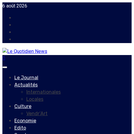
Skip
6 août 2026
to
Facebook
content
Instagram
Twitter
Youtube
Primary
Menu
Le Journal
Actualités
Internationales
Locales
Culture
Vendr’Art
Economie
Edito