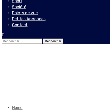
Sport
Société
Points de vue
Petites Annonces
Contact
Rechercher :
Economie
La Digicel s’excuse auprès
de sa clientèle
8 novembre 2019
Jean Wedson Fortil
Home