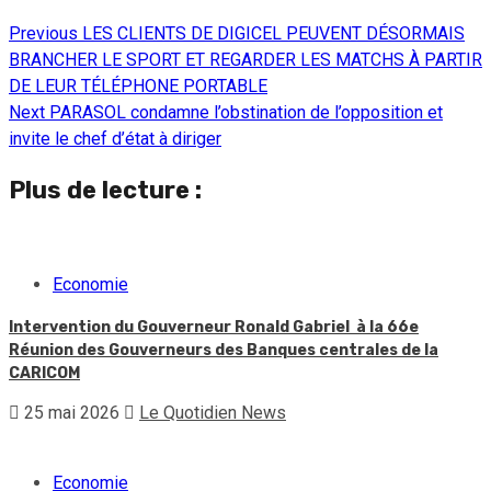
Previous
LES CLIENTS DE DIGICEL PEUVENT DÉSORMAIS
Continue
BRANCHER LE SPORT ET REGARDER LES MATCHS À PARTIR
Reading
DE LEUR TÉLÉPHONE PORTABLE
Next
PARASOL condamne l’obstination de l’opposition et
invite le chef d’état à diriger
Plus de lecture :
Economie
Intervention du Gouverneur Ronald Gabriel à la 66e
Réunion des Gouverneurs des Banques centrales de la
CARICOM
25 mai 2026
Le Quotidien News
Economie