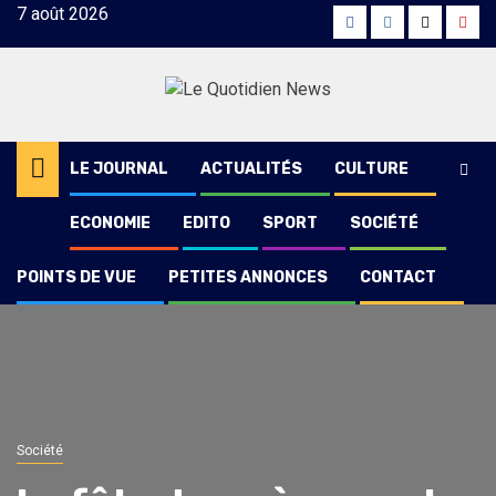
Skip
7 août 2026
Facebook
Instagram
Twitter
Yout
to
content
LE JOURNAL
ACTUALITÉS
CULTURE
ECONOMIE
EDITO
SPORT
SOCIÉTÉ
POINTS DE VUE
PETITES ANNONCES
CONTACT
Société