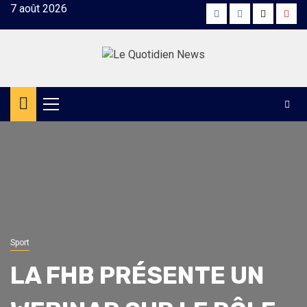
Skip
7 août 2026
Facebook
Instagram
Twitter
Yout
to
content
Primary
Menu
Sport
LA FHB PRÉSENTE UN