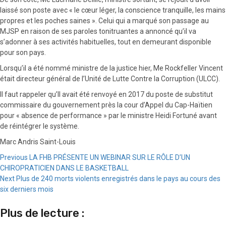
laissé son poste avec « le cœur léger, la conscience tranquille, les mains
propres et les poches saines ». Celui qui a marqué son passage au
MJSP en raison de ses paroles tonitruantes a annoncé qu’il va
s’adonner à ses activités habituelles, tout en demeurant disponible
pour son pays.
Lorsqu’il a été nommé ministre de la justice hier, Me Rockfeller Vincent
était directeur général de l’Unité de Lutte Contre la Corruption (ULCC).
Il faut rappeler qu’Il avait été renvoyé en 2017 du poste de substitut
commissaire du gouvernement près la cour d’Appel du Cap-Haïtien
pour « absence de performance » par le ministre Heidi Fortuné avant
de réintégrer le système.
Marc Andris Saint-Louis
Continue
Previous
LA FHB PRÉSENTE UN WEBINAR SUR LE RÔLE D’UN
CHIROPRATICIEN DANS LE BASKETBALL
Reading
Next
Plus de 240 morts violents enregistrés dans le pays au cours des
six derniers mois
Plus de lecture :