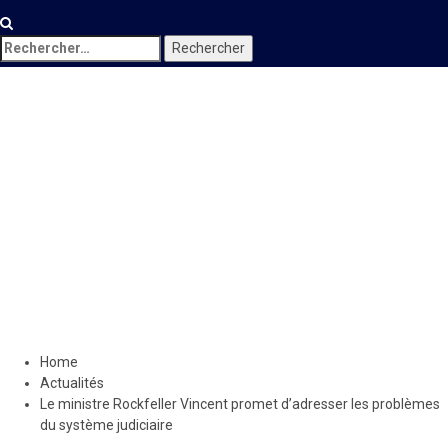
Rechercher :
Actualités
Le ministre Rockfeller
Vincent promet d’adresser
les problèmes du système
judiciaire
10 juillet 2020
Le Quotidien News
Home
Actualités
Le ministre Rockfeller Vincent promet d’adresser les problèmes
du système judiciaire