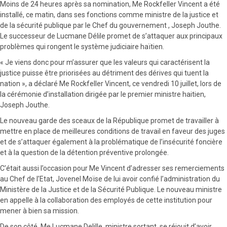
Moins de 24 heures après sa nomination, Me Rockfeller Vincent a été
installé, ce matin, dans ses fonctions comme ministre de la justice et
de la sécurité publique par le Chef du gouvernement , Joseph Jouthe.
Le successeur de Lucmane Délile promet de s’attaquer aux principaux
problèmes qui rongent le système judiciaire haïtien.
« Je viens donc pour m’assurer que les valeurs qui caractérisent la
justice puisse être priorisées au détriment des dérives qui tuent la
nation », a déclaré Me Rockfeller Vincent, ce vendredi 10 juillet, lors de
la cérémonie d’installation dirigée par le premier ministre haitien,
Joseph Jouthe.
Le nouveau garde des sceaux de la République promet de travailler à
mettre en place de meilleures conditions de travail en faveur des juges
et de s’attaquer également à la problématique de l’insécurité foncière
et à la question de la détention préventive prolongée.
C’était aussi l’occasion pour Me Vincent d’adresser ses remerciements
au Chef de l’Etat, Jovenel Moïse de lui avoir confié l’administration du
Ministère de la Justice et de la Sécurité Publique. Le nouveau ministre
en appelle à la collaboration des employés de cette institution pour
mener à bien sa mission.
De son côté, Me Lucmane Delille, ministre sortant, se réjouit d’avoir