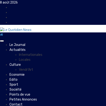
Skip
8 août 2026
to
Facebook
content
Instagram
Twitter
Youtube
Primary
Le Journal
Menu
Actualités
Internationales
Locales
Culture
Vendr’Art
Economie
Edito
Sport
Société
Points de vue
Petites Annonces
Contact