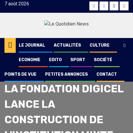
Skip
7 août 2026
Facebook
Instagram
Twitter
Yout
to
content
LE JOURNAL
ACTUALITÉS
CULTURE
ECONOMIE
EDITO
SPORT
SOCIÉTÉ
POINTS DE VUE
PETITES ANNONCES
CONTACT
Société
LA FONDATION DIGICEL
LANCE LA
CONSTRUCTION DE