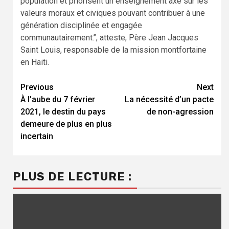
population et priorisent un enseignement axé sur les
valeurs moraux et civiques pouvant contribuer à une
génération disciplinée et engagée
communautairement.’’, atteste, Père Jean Jacques
Saint Louis, responsable de la mission montfortaine
en Haiti.
Continue
Previous
Next
À l’aube du 7 février
La nécessité d’un pacte
Reading
2021, le destin du pays
de non-agression
demeure de plus en plus
incertain
PLUS DE LECTURE :