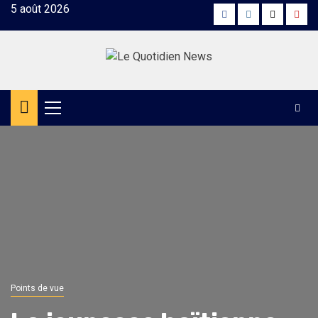
Skip
5 août 2026
Facebook
Instagram
Twitter
Yout
to
content
Primary
Menu
Points de vue