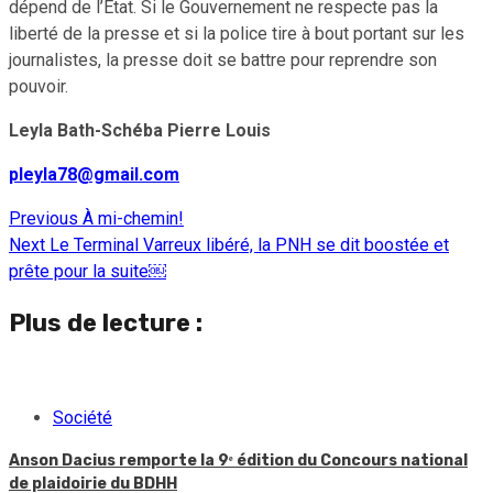
dépend de l’État. Si le Gouvernement ne respecte pas la
liberté de la presse et si la police tire à bout portant sur les
journalistes, la presse doit se battre pour reprendre son
pouvoir.
Leyla Bath-Schéba Pierre Louis
pleyla78@gmail.com
Previous
À mi-chemin!
Continue
Next
Le Terminal Varreux libéré, la PNH se dit boostée et
Reading
prête pour la suite￼
Plus de lecture :
Société
Anson Dacius remporte la 9ᵉ édition du Concours national
de plaidoirie du BDHH