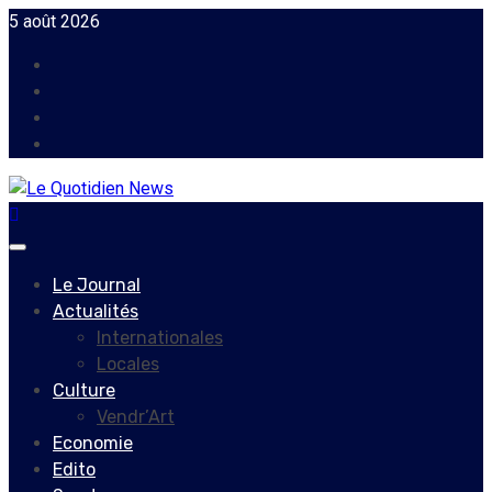
Skip
5 août 2026
to
Facebook
content
Instagram
Twitter
Youtube
Primary
Menu
Le Journal
Actualités
Internationales
Locales
Culture
Vendr’Art
Economie
Edito