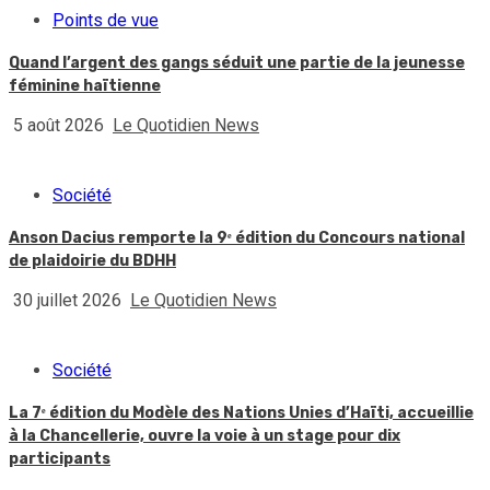
Points de vue
Quand l’argent des gangs séduit une partie de la jeunesse
féminine haïtienne
5 août 2026
Le Quotidien News
Société
Anson Dacius remporte la 9ᵉ édition du Concours national
de plaidoirie du BDHH
30 juillet 2026
Le Quotidien News
Société
La 7ᵉ édition du Modèle des Nations Unies d’Haïti, accueillie
à la Chancellerie, ouvre la voie à un stage pour dix
participants