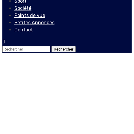
Sport
Société
Points de vue
Petites Annonces
Contact
Rechercher :
Société
La liberté de la presse est
une lutte permanente,
selon Jacques Sampeur￼
5 novembre 2022
Le Quotidien News