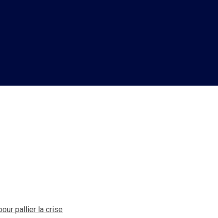
 des solutions pacifiques po
ur pallier la crise