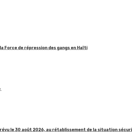
la Force de répression des gangs en Haïti
e
révu le 30 août 2026, au rétablissement de la situation sécur