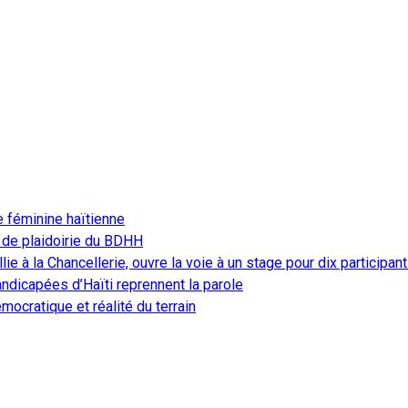
e féminine haïtienne
 de plaidoirie du BDHH
ie à la Chancellerie, ouvre la voie à un stage pour dix participan
ndicapées d’Haïti reprennent la parole
ocratique et réalité du terrain