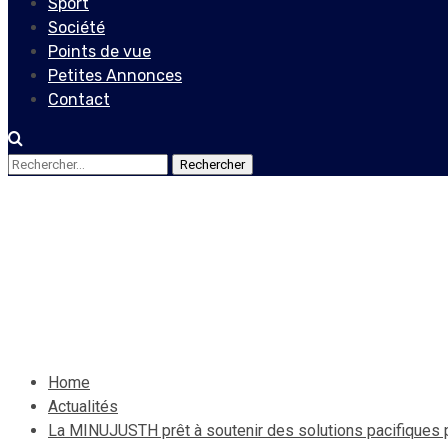
Sport
Société
Points de vue
Petites Annonces
Contact
Rechercher :
Actualités
La MINUJUSTH prêt à soutenir
8 octobre 2019
Jean Wedson Fortil
Home
Actualités
La MINUJUSTH prêt à soutenir des solutions pacifiques po