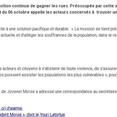
sition continue de gagner les rues. Préoccupée par cette si
du 06 octobre appelle les acteurs concernés à trouver une 
à une solution pacifique et durable. « La mission se tient prêt
n actuelle et d’alléger les souffrances de la population, dans l
es acteurs et citoyens à s’abstenir de toute violence, de s’assu
es puissent assister les populations les plus vulnérables », po
 de Jovenel Moïse a adressé une correspondance au secrétaire g
cri d’alarme
ent Moïse », dixit le Youri Latortue