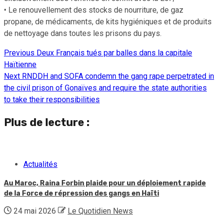
• Le renouvellement des stocks de nourriture, de gaz
propane, de médicaments, de kits hygiéniques et de produits
de nettoyage dans toutes les prisons du pays.
Previous
Deux Français tués par balles dans la capitale
Continue
Haïtienne
Reading
Next
RNDDH and SOFA condemn the gang rape perpetrated in
the civil prison of Gonaïves and require the state authorities
to take their responsibilities
Plus de lecture :
Actualités
Au Maroc, Raina Forbin plaide pour un déploiement rapide
de la Force de répression des gangs en Haïti
24 mai 2026
Le Quotidien News