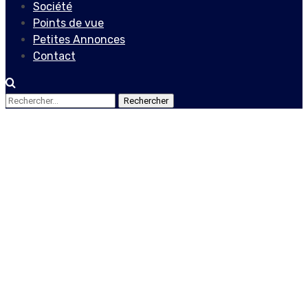
Société
Points de vue
Petites Annonces
Contact
Rechercher :
Actualités
La RNDDH et la SOFA
condamnent le viol
collectif perpétré à la
prison civile des Gonaïves
et exigent aux autorités