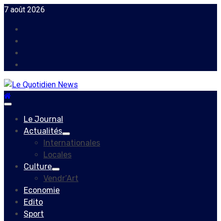
Skip
7 août 2026
to
Facebook
content
Instagram
Twitter
Youtube
Primary
Menu
Le Journal
Actualités
Internationales
Locales
Culture
Vendr’Art
Economie
Edito
Sport