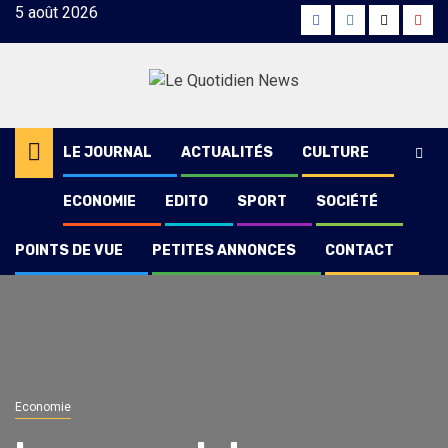
Skip
5 août 2026
Facebook
Instagram
Twitter
Yout
to
content
LE JOURNAL
ACTUALITÉS
CULTURE
ECONOMIE
EDITO
SPORT
SOCIÉTÉ
POINTS DE VUE
PETITES ANNONCES
CONTACT
Economie