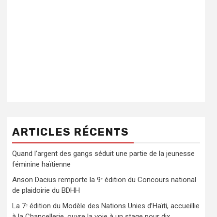
ARTICLES RÉCENTS
Quand l’argent des gangs séduit une partie de la jeunesse
féminine haïtienne
Anson Dacius remporte la 9ᵉ édition du Concours national
de plaidoirie du BDHH
La 7ᵉ édition du Modèle des Nations Unies d’Haïti, accueillie
à la Chancellerie, ouvre la voie à un stage pour dix