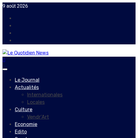
Skip
9 août 2026
to
Facebook
content
Instagram
Twitter
Youtube
Primary
Menu
Le Journal
Actualités
Internationales
Locales
Culture
Vendr’Art
Economie
Edito