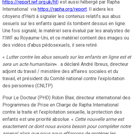
https://report.iwf.org.uk/ht
) est aussi hébergé par Rapha
International via
https://rapha.org/report
. Il aidera les
citoyens d’Haïti à signaler les contenus relatifs aux abus
sexuels sur les enfants quand ils tombent dessus en ligne.
Une fois signalé, le matériel sera évalué par les analystes de
l’IWF au Royaume-Uni, et ce matériel contient des images ou
des vidéos d’abus pédosexuels, il sera retiré.
«
Lutter contre les abus sexuels sur les enfants en ligne est et
sera un acte humanitaire
« . a déclaré André Ibreus, directeur
adjoint du travail / ministère des affaires sociales et du
travail, et président du Comité national contre l’exploitation
des personnes (CNLTP).
Pour Le Docteur (PHD) Robin Blair, directeur international des
Programmes de Prise en Charge de Rapha International
contre la traite et l’exploitation sexuelle, la protection des
enfants est une priorité absolue. «
Cette nouvelle arme est
exactement ce dont nous avions besoin pour compléter notre
arsenal alors que nous nous efforçons de protéger les