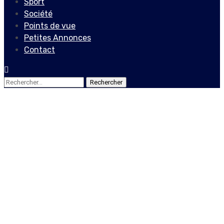
Sport
Société
Points de vue
Petites Annonces
Contact
Rechercher :
Société
Lancement Officiel d’un
portail de signalement en
ligne pour promouvoir la
sécurité des enfants