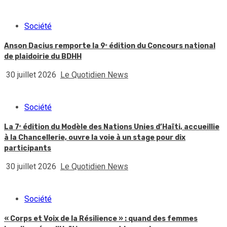
Société
Anson Dacius remporte la 9ᵉ édition du Concours national
de plaidoirie du BDHH
30 juillet 2026
Le Quotidien News
Société
La 7ᵉ édition du Modèle des Nations Unies d’Haïti, accueillie
à la Chancellerie, ouvre la voie à un stage pour dix
participants
30 juillet 2026
Le Quotidien News
Société
« Corps et Voix de la Résilience » : quand des femmes