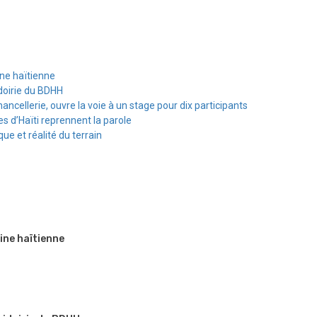
ine haïtienne
doirie du BDHH
hancellerie, ouvre la voie à un stage pour dix participants
s d’Haïti reprennent la parole
e et réalité du terrain
ine haïtienne