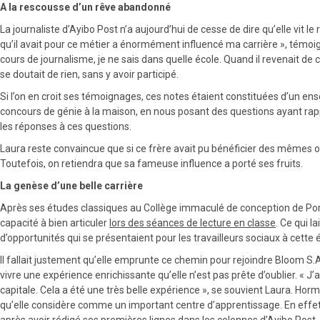
A la rescousse d’un rêve abandonné
La journaliste d’Ayibo Post n’a aujourd’hui de cesse de dire qu’elle vit 
qu’il avait pour ce métier a énormément influencé ma carrière », témoigne
cours de journalisme, je ne sais dans quelle école. Quand il revenait de 
se doutait de rien, sans y avoir participé.
Si l’on en croit ses témoignages, ces notes étaient constituées d’un ens
concours de génie à la maison, en nous posant des questions ayant ra
les réponses à ces questions.
Laura reste convaincue que si ce frère avait pu bénéficier des mêmes oppo
Toutefois, on retiendra que sa fameuse influence a porté ses fruits.
La genèse d’une belle carrière
Après ses études classiques au Collège immaculé de conception de Port-
capacité à bien articuler
lors des séances de lecture en classe
. Ce qui la
d’opportunités qui se présentaient pour les travailleurs sociaux à cette 
Il fallait justement qu’elle emprunte ce chemin pour rejoindre Bloom S.A
vivre une expérience enrichissante qu’elle n’est pas prête d’oublier. «
capitale. Cela a été une très belle expérience », se souvient Laura. Hor
qu’elle considère comme un important centre d’apprentissage. En effet
après avoir rédigé ses premières lignes dans les colonnes d’Ayibo Post,