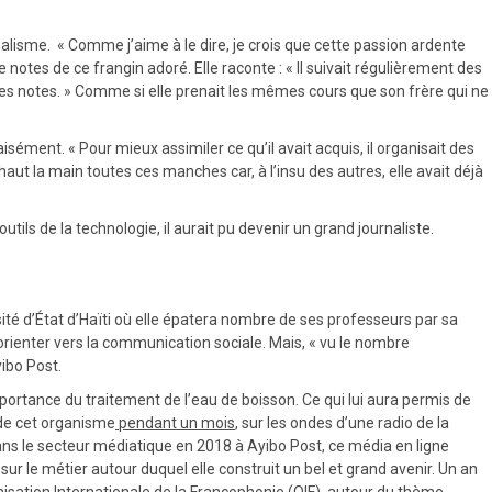
rnalisme. « Comme j’aime à le dire, je crois que cette passion ardente
notes de ce frangin adoré. Elle raconte : « Il suivait régulièrement des
r ses notes. » Comme si elle prenait les mêmes cours que son frère qui ne
sément. « Pour mieux assimiler ce qu’il avait acquis, il organisait des
aut la main toutes ces manches car, à l’insu des autres, elle avait déjà
tils de la technologie, il aurait pu devenir un grand journaliste.
ité d’État d’Haïti où elle épatera nombre de ses professeurs par sa
 s’orienter vers la communication sociale. Mais, « vu le nombre
yibo Post.
mportance du traitement de l’eau de boisson. Ce qui lui aura permis de
 de cet organisme
pendant un mois
, sur les ondes d’une radio de la
 dans le secteur médiatique en 2018 à Ayibo Post, ce média en ligne
sur le métier autour duquel elle construit un bel et grand avenir. Un an
nisation Internationale de la Francophonie (OIF), autour du thème