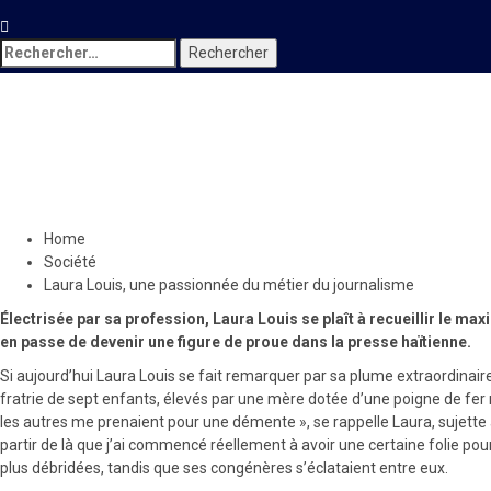
Rechercher :
Société
Laura Louis, une passionnée 
22 mai 2021
Le Quotidien News
Home
Société
Laura Louis, une passionnée du métier du journalisme
Électrisée par sa profession, Laura Louis se plaît à recueillir le ma
en passe de devenir une figure de proue dans la presse haïtienne.
Si aujourd’hui Laura Louis se fait remarquer par sa plume extraordinaire 
fratrie de sept enfants, élevés par une mère dotée d’une poigne de fer r
les autres me prenaient pour une démente », se rappelle Laura, sujette à t
partir de là que j’ai commencé réellement à avoir une certaine folie pour
plus débridées, tandis que ses congénères s’éclataient entre eux.