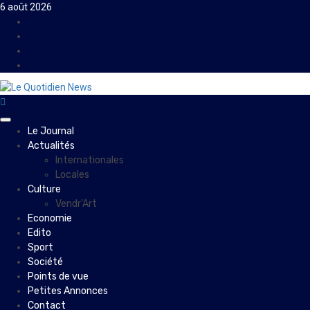
Skip
6 août 2026
to
Facebook
content
Instagram
Twitter
Youtube
Primary
Le Journal
Menu
Actualités
Internationales
Locales
Culture
Vendr’Art
Economie
Edito
Sport
Société
Points de vue
Petites Annonces
Contact