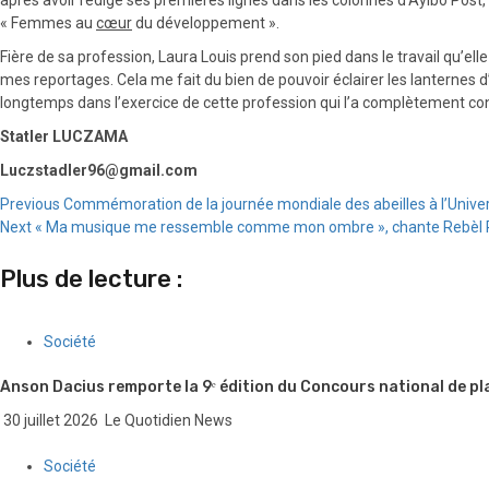
« Femmes au
cœur
du développement ».
Fière de sa profession, Laura Louis prend son pied dans le travail qu’elle
mes reportages. Cela me fait du bien de pouvoir éclairer les lanternes d
longtemps dans l’exercice de cette profession qui l’a complètement co
Statler LUCZAMA
Luczstadler96@gmail.com
Continue
Previous
Commémoration de la journée mondiale des abeilles à l’Unive
Next
« Ma musique me ressemble comme mon ombre », chante Rebèl
Reading
Plus de lecture :
Société
Anson Dacius remporte la 9ᵉ édition du Concours national de pl
30 juillet 2026
Le Quotidien News
Société