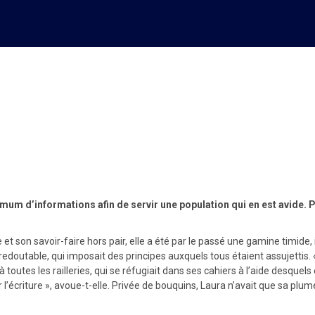
du métier du journalisme
ximum d’informations afin de servir une population qui en est avide. P
et son savoir-faire hors pair, elle a été par le passé une gamine timide, 
edoutable, qui imposait des principes auxquels tous étaient assujettis. «
outes les railleries, qui se réfugiait dans ses cahiers à l’aide desquels 
 l’écriture », avoue-t-elle. Privée de bouquins, Laura n’avait que sa plu