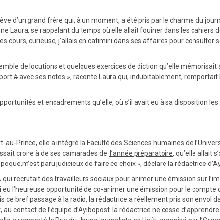
le rêve d’un grand frère qui, à un moment, a été pris par le charme du jou
 Laura, se rappelant du temps où elle allait fouiner dans les cahiers de 
ces cours, curieuse, j’allais en catimini dans ses affaires pour consulte
emble de locutions et quelques exercices de diction qu’elle mémorisait ai
pport
à
avec ses notes », raconte Laura qui, indubitablement, remportait h
rtunités et encadrements qu’elle, où s’il avait eu à sa disposition les ou
au-Prince, elle a intégré la Faculté des Sciences humaines de l’Univers
issait croire à
de
ses camarades de
l’année préparatoire
, qu’elle allait
époque,m’est paru judicieux de faire ce choix », déclare la rédactrice d’A
 qui recrutait des travailleurs sociaux pour animer une émission sur l’i
 J’ai eu l’heureuse opportunité de co-animer une émission pour le compte
mis ce bref passage à la radio, la rédactrice a réellement pris son envol
, au contact de
l’équipe d’Ayibopost
, la rédactrice ne cesse d’apprendre 
 elle a remporté le
P
rix du Jeune journaliste en Haïti
,
organisé par l’Orga