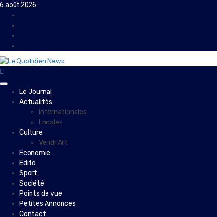
Skip
6 août 2026
to
Facebook
content
Instagram
Twitter
Youtube
Primary
Le Journal
Menu
Actualités
Internationales
Locales
Culture
Vendr’Art
Economie
Edito
Sport
Société
Points de vue
Petites Annonces
Contact