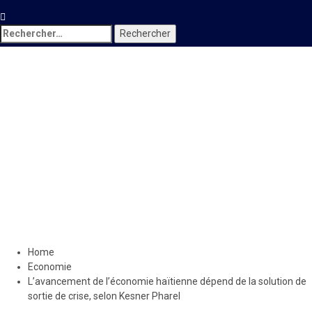
Rechercher :
Economie
L’avancement de l’économie
haïtienne dépend de la
solution de sortie de crise,
selon Kesner Pharel
21 octobre 2019
Le Quotidien News
Home
Economie
L’avancement de l’économie haïtienne dépend de la solution de
sortie de crise, selon Kesner Pharel