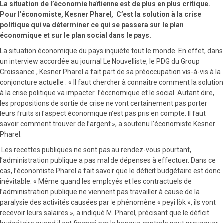
La situation de l’économie haïtienne est de plus en plus critique.
Pour l’économiste, Kesner Pharel, C’est la solution à la crise
politique qui va déterminer ce qui se passera sur le plan
économique et sur le plan social dans le pays.
La situation économique du pays inquiète tout le monde. En effet, dans
un interview accordée au journal Le Nouvelliste, le PDG du Group
Croissance , Kesner Pharel a fait part de sa préoccupation vis-à-vis à la
conjoncture actuelle . « Il faut chercher à connaitre comment la solution
à la crise politique va impacter l’économique et le social. Autant dire,
les propositions de sortie de crise ne vont certainement pas porter
leurs fruits si l’aspect économique n’est pas pris en compte. Il faut
savoir comment trouver de l’argent », a soutenu l’économiste Kesner
Pharel.
Les recettes publiques ne sont pas au rendez-vous pourtant,
l’administration publique a pas mal de dépenses à effectuer. Dans ce
cas, l’économiste Pharel a fait savoir que le déficit budgétaire est donc
inévitable. « Même quand les employés et les contractuels de
l’administration publique ne viennent pas travailler à cause de la
paralysie des activités causées par le phénomène « peyi lòk », ils vont
recevoir leurs salaires », a indiqué M. Pharel, précisant que le déficit
budgétaire quand il est financé par la banque centrale peut provoquer