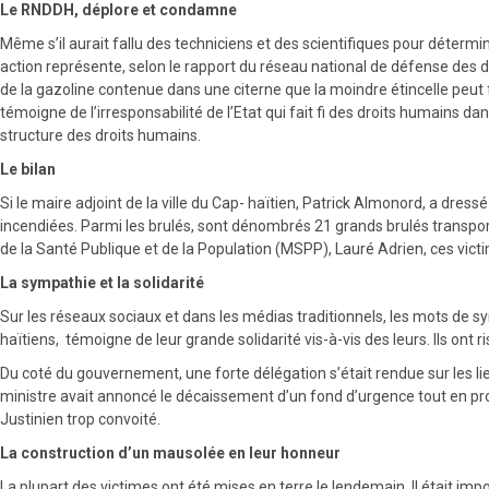
Le RNDDH, déplore et condamne
Même s’il aurait fallu des techniciens et des scientifiques pour détermin
action représente, selon le rapport du réseau national de défense des dr
de la gazoline contenue dans une citerne que la moindre étincelle peut fa
témoigne de l’irresponsabilité de l’Etat qui fait fi des droits humains
structure des droits humains.
Le bilan
Si le maire adjoint de la ville du Cap- haïtien, Patrick Almonord, a dress
incendiées. Parmi les brulés, sont dénombrés 21 grands brulés transport
de la Santé Publique et de la Population (MSPP), Lauré Adrien, ces vict
La sympathie et la solidarité
Sur les réseaux sociaux et dans les médias traditionnels, les mots de sym
haïtiens, témoigne de leur grande solidarité vis-à-vis des leurs. Ils ont 
Du coté du gouvernement, une forte délégation s’était rendue sur les li
ministre avait annoncé le décaissement d’un fond d’urgence tout en pro
Justinien trop convoité.
La construction d’un mausolée en leur honneur
La plupart des victimes ont été mises en terre le lendemain. Il était im