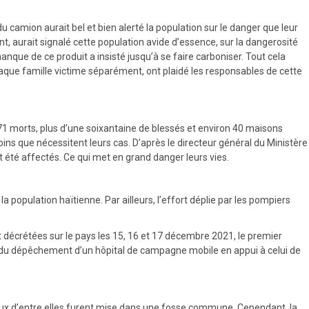
u camion aurait bel et bien alerté la population sur le danger que leur
nt, aurait signalé cette population avide d’essence, sur la dangerosité
anque de ce produit a insisté jusqu’à se faire carboniser. Tout cela
haque famille victime séparément, ont plaidé les responsables de cette
 de 71 morts, plus d’une soixantaine de blessés et environ 40 maisons
ins que nécessitent leurs cas. D’après le directeur général du Ministère
t été affectés. Ce qui met en grand danger leurs vies.
 population haïtienne. Par ailleurs, l’effort déplie par les pompiers
t décrétées sur le pays les 15, 16 et 17 décembre 2021, le premier
on du dépêchement d’un hôpital de campagne mobile en appui à celui de
mbreux d’entre elles furent mise dans une fosse commune. Cependant, la