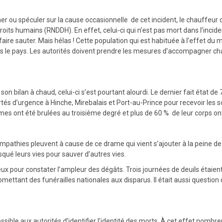
er ou spéculer sur la cause occasionnelle de cet incident, le chauffeur d
oits humains (RNDDH). En effet, celui-ci qui n’est pas mort dans l’incide
ire sauter. Mais hélas ! Cette population qui est habituée à l’effet du m
 dans le pays. Les autorités doivent prendre les mesures d’accompagner c
é son bilan à chaud, celui-ci s’est pourtant alourdi. Le dernier fait état
és d’urgence à Hinche, Mirebalais et Port-au-Prince pour recevoir les so
imes ont été brulées au troisième degré et plus de 60 % de leur corps on
pathies pleuvent à cause de ce drame qui vient s’ajouter à la peine de la
risqué leurs vies pour sauver d’autres vies.
eux pour constater l’ampleur des dégâts. Trois journées de deuils étaien
mettant des funérailles nationales aux disparus. Il était aussi questi
possible aux autorités d’identifier l’identité des morts. À cet effet no