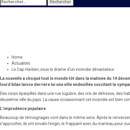
Rechercher :
Actualités
Locales
Le Cap-Haïtien, sous le dram
19 décembre 2021
Le Quotidien News
Home
Actualités
Le Cap-Haïtien, sous le drame d’un incendie dévastateur
La nouvelle a choqué tout le monde tôt dans la matinée du 14 décemb
lourd bilan laisse derrière lui une ville endeuillée suscitant la sympa
Des corps éparpillés dans une rue lugubre, des cris de détresse, des hab
deuxième ville du pays. La cause occasionnant cet incendie est bien con
L’imprudence populaire
Beaucoup de témoignages vont dans le même sens. Après le renversement 
s’approcher, ils ont envahi l’engin, le frappant avec du marteau pour ouv