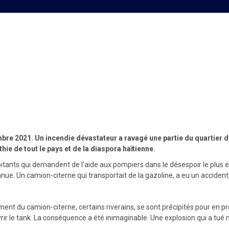
e d’un incendie dévastateur
re 2021. Un incendie dévastateur a ravagé une partie du quartier de
thie de tout le pays et de la diaspora haïtienne.
itants qui demandent de l’aide aux pompiers dans le désespoir le plus ex
nue. Un camion-citerne qui transportait de la gazoline, a eu un accident
du camion-citerne, certains riverains, se sont précipités pour en pren
rir le tank. La conséquence a été inimaginable. Une explosion qui a tué m