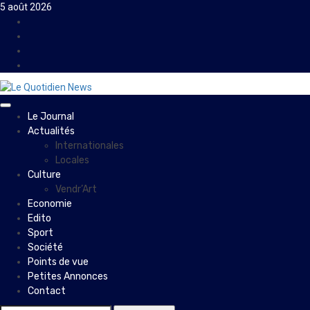
Skip
5 août 2026
to
Facebook
content
Instagram
Twitter
Youtube
Primary
Le Journal
Menu
Actualités
Internationales
Locales
Culture
Vendr’Art
Economie
Edito
Sport
Société
Points de vue
Petites Annonces
Contact