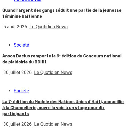
Quand l’argent des gangs séduit une partie de la jeunesse
féminine haïtienne
5 août 2026
Le Quotidien News
Société
Anson Dacius remporte la 9ᵉ édition du Concours national
de plaidoirie du BDHH
30 juillet 2026
Le Quotidien News
Société
La 7ᵉ édition du Modèle des Nations Unies d’Haïti, accueillie
à la Chancellerie, ouvre la voie à un stage pour dix
participants
30 juillet 2026
Le Quotidien News