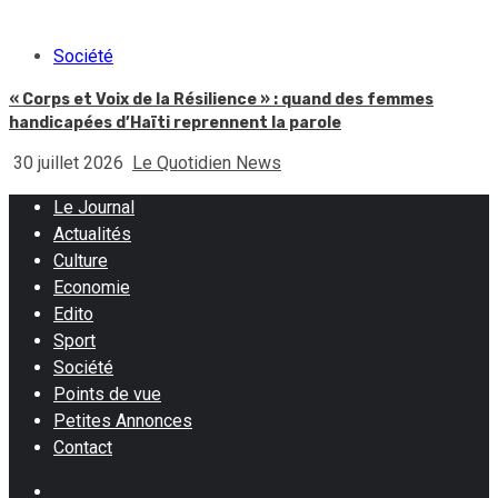
Société
« Corps et Voix de la Résilience » : quand des femmes
handicapées d’Haïti reprennent la parole
30 juillet 2026
Le Quotidien News
Le Journal
Actualités
Culture
Economie
Edito
Sport
Société
Points de vue
Petites Annonces
Contact
Facebook