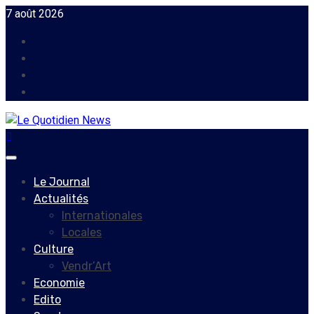
Skip
7 août 2026
to
Facebook
content
Instagram
Twitter
Youtube
Primary
Menu
Le Journal
Actualités
Internationales
Locales
Culture
Vendr’Art
Economie
Edito