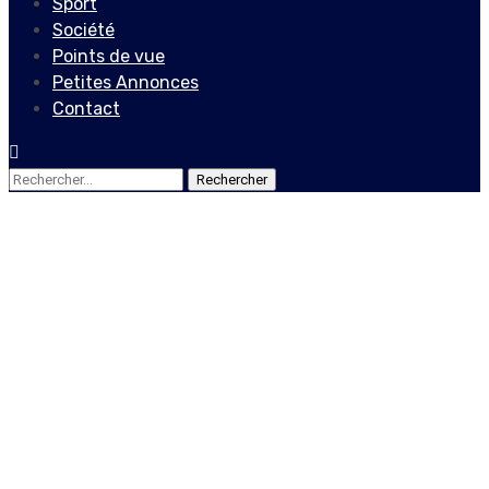
Sport
Société
Points de vue
Petites Annonces
Contact
Rechercher :
Non classé
Le conseiller électoral,
Jean Simon Saint-Hubert
claque la porte
4 juillet 2020
Le Quotidien News