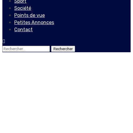
Sport
Société
Points de vue
Petites Annonces
Contact
Rechercher :
Internationales
Coronavirus: l’OMS
exhorte les
gouvernements à « se
réveiller » et à « engager le