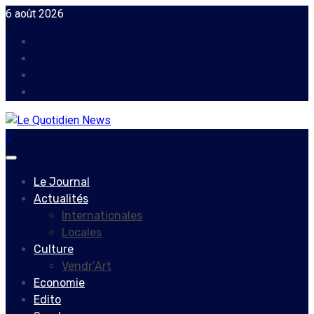
Skip
6 août 2026
to
Facebook
content
Instagram
Twitter
Youtube
Primary
Menu
Le Journal
Actualités
Internationales
Locales
Culture
Vendr’Art
Economie
Edito