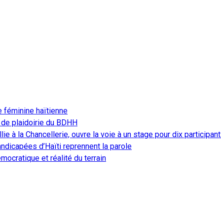
e féminine haïtienne
 de plaidoirie du BDHH
ie à la Chancellerie, ouvre la voie à un stage pour dix participan
ndicapées d’Haïti reprennent la parole
ocratique et réalité du terrain