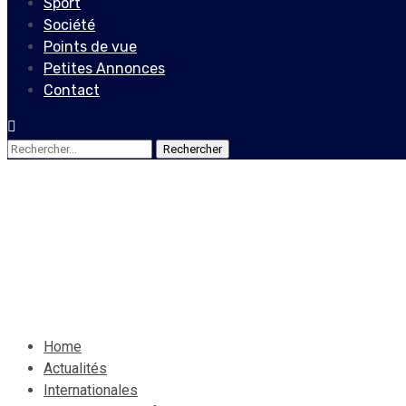
Sport
Société
Points de vue
Petites Annonces
Contact
Rechercher :
Internationales
Le coronavirus a fait plus 
11 juillet 2020
Le Quotidien News
Home
Actualités
Internationales