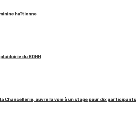
éminine haïtienne
 plaidoirie du BDHH
 la Chancellerie, ouvre la voie à un stage pour dix participants