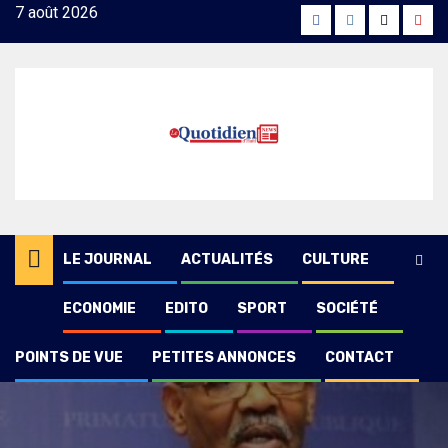
Skip
7 août 2026
Facebook
Instagram
Twitter
Yout
to
content
LE JOURNAL
ACTUALITÉS
CULTURE
ECONOMIE
EDITO
SPORT
SOCIÉTÉ
POINTS DE VUE
PETITES ANNONCES
CONTACT