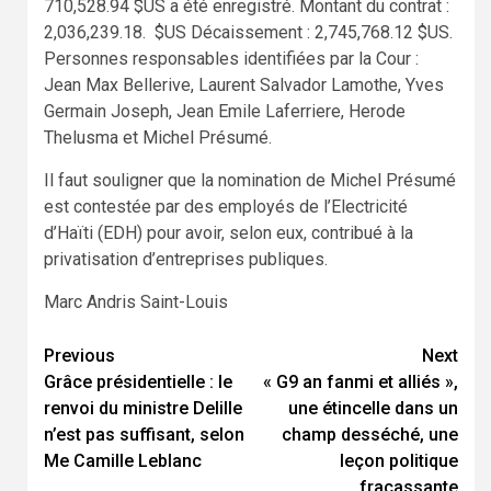
710,528.94 $US a été enregistré. Montant du contrat :
2,036,239.18. $US Décaissement : 2,745,768.12 $US.
Personnes responsables identifiées par la Cour :
Jean Max Bellerive, Laurent Salvador Lamothe, Yves
Germain Joseph, Jean Emile Laferriere, Herode
Thelusma et Michel Présumé.
Il faut souligner que la nomination de Michel Présumé
est contestée par des employés de l’Electricité
d’Haïti (EDH) pour avoir, selon eux, contribué à la
privatisation d’entreprises publiques.
Marc Andris Saint-Louis
Continue
Previous
Next
Grâce présidentielle : le
« G9 an fanmi et alliés »,
Reading
renvoi du ministre Delille
une étincelle dans un
n’est pas suffisant, selon
champ desséché, une
Me Camille Leblanc
leçon politique
fracassante