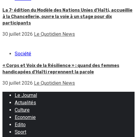
La 7ᵉ édition du Modèle des Nations Unies d’Haïti, accueillie
à la Chancellerie, ouvre la voie à un stage pour dix
participants
30 juillet 2026
Le Quotidien News
Société
« Corps et Voix de la Résilience » : quand des femmes
handicapées d’Haïti reprennent la parole
30 juillet 2026
Le Quotidien News
Le Journal
Actualités
Culture
Economie
Edito
Sport