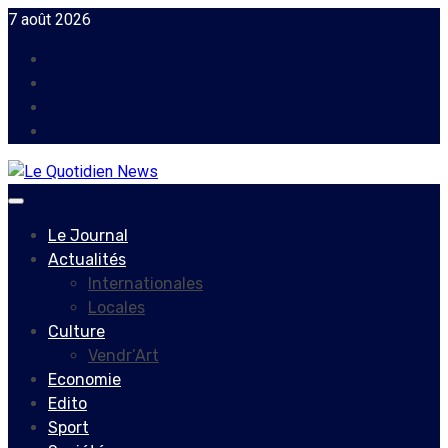
Skip
7 août 2026
to
Facebook
content
Instagram
Twitter
Youtube
Primary
Menu
Le Journal
Actualités
Internationales
Locales
Culture
Vendr’Art
Economie
Edito
Sport