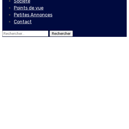
Société
Points de vue
Petites Annonces
Contact
Rechercher :
Actualités
Le gouvernement
condamne l’attentat
perpétré contre un mini-
bus au champs de mars
8 novembre 2019
Jean Wedson Fortil