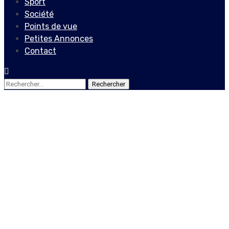
Sport
Société
Points de vue
Petites Annonces
Contact
Rechercher :
Actualités
Le Gouvernement dit
rejeter la corruption, la
communauté
internationale agit contre