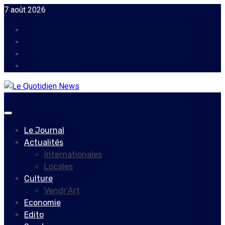
Skip
7 août 2026
to
Facebook
content
Instagram
Twitter
Youtube
Primary
Menu
Le Journal
Actualités
Internationales
Locales
Culture
Vendr’Art
Economie
Edito