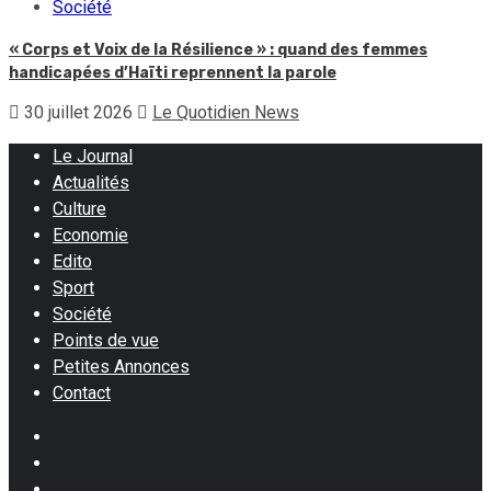
Société
« Corps et Voix de la Résilience » : quand des femmes
handicapées d’Haïti reprennent la parole
30 juillet 2026
Le Quotidien News
Le Journal
Actualités
Culture
Economie
Edito
Sport
Société
Points de vue
Petites Annonces
Contact
Facebook
Instagram
Twitter