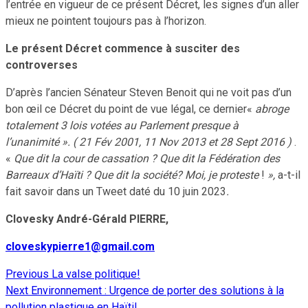
l’entrée en vigueur de ce présent Décret, les signes d’un aller
mieux ne pointent toujours pas à l’horizon.
Le présent Décret commence à susciter des
controverses
D’après l’ancien Sénateur Steven Benoit qui ne voit pas d’un
bon œil ce Décret du point de vue légal, ce dernier«
abroge
totalement 3 lois votées au Parlement presque à
l’unanimité ». ( 21 Fév 2001, 11 Nov 2013 et 28 Sept 2016 )
.
«
Que dit la cour de cassation ? Que dit la Fédération des
Barreaux d’Haïti ? Que dit la société? Moi, je proteste
!
»,
a-t-il
fait savoir dans un Tweet daté du 10 juin 2023
.
Clovesky André-Gérald PIERRE,
cloveskypierre1@gmail.com
Previous
La valse politique!
Continue
Next
Environnement : Urgence de porter des solutions à la
Reading
pollution plastique en Haïti!