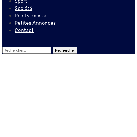
Sport
Société
Points de vue
Petites Annonces
Contact
Rechercher :
Actualités
Le Gouvernement prend
un décret sanctionnant les
crimes financiers
11 juin 2023
Le Quotidien News