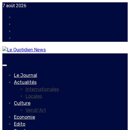
Skip
7 août 2026
to
Facebook
content
Instagram
Twitter
Youtube
Primary
Menu
Le Journal
Actualités
Internationales
Locales
Culture
Vendr’Art
Economie
Edito