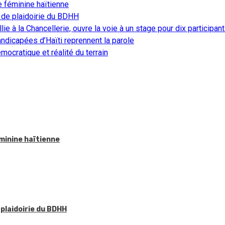
e féminine haïtienne
 de plaidoirie du BDHH
ie à la Chancellerie, ouvre la voie à un stage pour dix participan
ndicapées d’Haïti reprennent la parole
ocratique et réalité du terrain
éminine haïtienne
 plaidoirie du BDHH