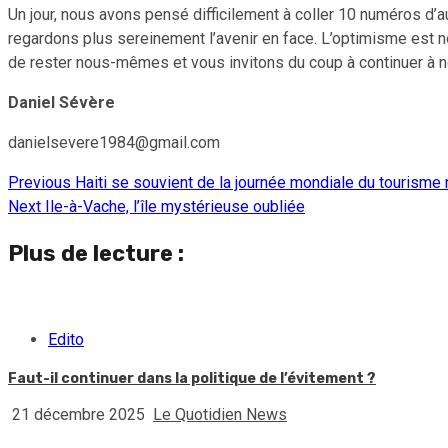
Un jour, nous avons pensé difficilement à coller 10 numéros d’a
regardons plus sereinement l’avenir en face. L’optimisme est no
de rester nous-mêmes et vous invitons du coup à continuer à 
Daniel Sévère
danielsevere1984@gmail.com
Previous
Haiti se souvient de la journée mondiale du tourisme 
Continue
Next
Ile-à-Vache, l’île mystérieuse oubliée
Reading
Plus de lecture :
Edito
Faut-il continuer dans la politique de l’évitement ?
21 décembre 2025
Le Quotidien News