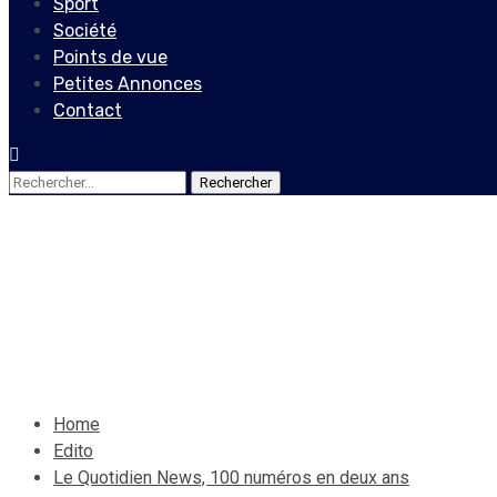
Sport
Société
Points de vue
Petites Annonces
Contact
Rechercher :
Edito
Le Quotidien News, 100 nu
2 octobre 2021
Le Quotidien News
Home
Edito
Le Quotidien News, 100 numéros en deux ans