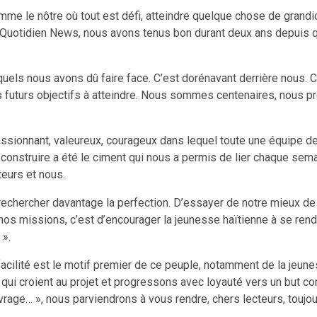
me le nôtre où tout est défi, atteindre quelque chose de grandi
Le Quotidien News, nous avons tenus bon durant deux ans depui
uels nous avons dû faire face. C’est dorénavant derrière nous. 
es futurs objectifs à atteindre. Nous sommes centenaires, nous
ssionnant, valeureux, courageux dans lequel toute une équipe de 
nstruire a été le ciment qui nous a permis de lier chaque semai
teurs et nous.
 rechercher davantage la perfection. D’essayer de notre mieux de c
s missions, c’est d’encourager la jeunesse haïtienne à se rendre ut
 ».
acilité est le motif premier de ce peuple, notamment de la jeune
 qui croient au projet et progressons avec loyauté vers un but c
uvrage… », nous parviendrons à vous rendre, chers lecteurs, toujou