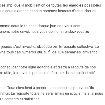
ose implique la mobilisation de toutes les énergies possibles
s que nous existons et nous sommes heureux d’accoucher de
Comme nous le faisons chaque jour, nos yeux sont
 prenons notre envol, nous vous donnons rendez-vous au
jeunes s’est investie, obsédée par la réussite collective. Le
ne tous ces numéros qui, au fil de 104 semaines, arrivent à
onsolider notre ligne éditoriale et d’être à l’écoute de nos
ile, à cultiver la patience et à croire dans la collectivité.
sse. Tous cherchent à prendre les raccourcis pourvu qu’ils
ommun. La réussite totale ne sera jamais un acquis mais, si nous
rs contents et satisfaits.