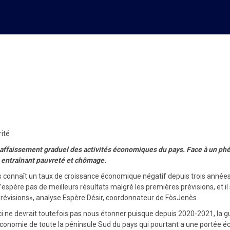
s en Haïti sous le poids de l’
rité
 affaissement graduel des activités économiques du pays. Face à un phé
, entraînant pauvreté et chômage.
ays connaît un taux de croissance économique négatif depuis trois année
’espère pas de meilleurs résultats malgré les premières prévisions, et il 
s prévisions», analyse Espère Désir, coordonnateur de FòsJenès.
i ne devrait toutefois pas nous étonner puisque depuis 2020-2021, la gu
l l’économie de toute la péninsule Sud du pays qui pourtant a une portée