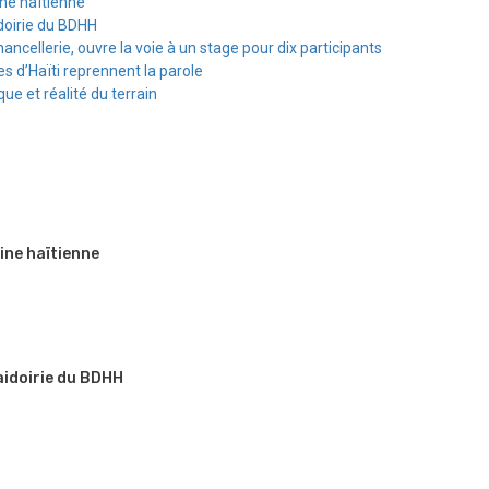
ine haïtienne
doirie du BDHH
hancellerie, ouvre la voie à un stage pour dix participants
s d’Haïti reprennent la parole
e et réalité du terrain
ine haïtienne
aidoirie du BDHH