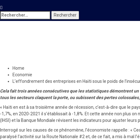
Rechercher :
Economie
L’effondrement des entreprise
31 juillet 2022
Le Quotidien News
Home
Economie
L’effondrement des entreprises en Haïti sous le poids de l’insécu
Cela fait trois années consécutives que les statistiques démontrent un
tous les secteurs claquent la porte, ou subissent des pertes colossales
« Haïti en est à sa troisième année de récession, c’est-à-dire que le p
-1,7%, en 2020-2021 il s’établissait à -1,8%. Et cette année non plus on n
(IHSI) et la Banque Mondiale révisent les indicateurs pour ajuster leur
Interrogé sur les causes de ce phénomène, l’économiste rappelle : « Cec
paralysé l’activité sur la Route Nationale #2 et, de ce fait, a mis à ma