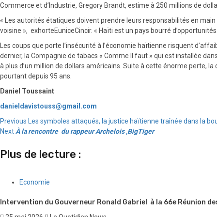
Commerce et d’Industrie, Gregory Brandt, estime à 250 millions de dollar
« Les autorités étatiques doivent prendre leurs responsabilités en main
voisine », exhorteEuniceCincir. « Haïti est un pays bourré d’opportunités
Les coups que porte l’insécurité à l’économie haïtienne risquent d’aff
dernier, la Compagnie de tabacs « Comme Il faut » qui est installée dan
à plus d’un million de dollars américains. Suite à cette énorme perte, 
pourtant depuis 95 ans.
Daniel Toussaint
danieldavistouss@gmail.com
Continue
Previous
Les symboles attaqués, la justice haïtienne traînée dans la bou
Next
À la rencontre du rappeur Archelois ,BigTiger
Reading
Plus de lecture :
Economie
Intervention du Gouverneur Ronald Gabriel à la 66e Réunion d
25 mai 2026
Le Quotidien News