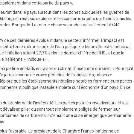
ncipalement dans cette partie du pays ».
euriat dans le pays, surtout dans les zones auxquelles les guerres de
itaine, ce n’est pas seulement les consommateurs qui fuient, mais les
roix-des-Bouquets. La même chose se produit actuellement à Cité
 80% de ces dernières évoluent dans le secteur informel. L’impact est
eil affecte même le prix de l’eau puisque le bidonville est le principal
nflation atteint 27,7% selon le dernier chiffre de l’IHSI, et que la
 haïtienne », indique-t-il.
étine en Haïti, en raison du climat d’insécurité qui sévit. « Pour qu’il
s n’a jamais connu de vraies périodes de tranquillité », observe
 déplore que les établissements hôteliers notables ferment leurs portes
vironnement politique instable empiète sur l’économie d’un pays. En ce
du problème de l’insécurité. Les pertes pour les investisseurs et les
 dévaliser, piller ou sont tout simplement obligés de fermer leur
containers de carburants. Il s’ensuit une crise énergétique permanente
is.
nt plus favorable. Le président de la Chambre Franco-haïtienne de