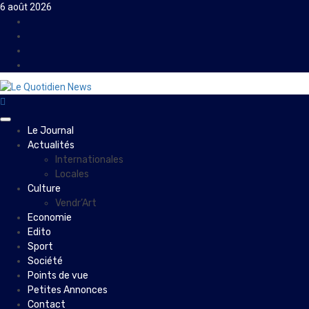
Skip
6 août 2026
to
Facebook
content
Instagram
Twitter
Youtube
Primary
Le Journal
Menu
Actualités
Internationales
Locales
Culture
Vendr’Art
Economie
Edito
Sport
Société
Points de vue
Petites Annonces
Contact