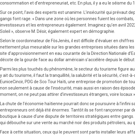
consommation et d’entrepreneuriat, etc. En plus, il y a eu le séisme du
Sur ce point, l’avis des experts est unanime. L’insécurité qui prévaut 
gangs font rage. « Dans une zone où les personnes fuient les combats,
investisseurs et les entrepreneurs également. Imaginez qu’en avril 20
Soleil », observe M. Désir, également expert en démographie.
Selon le coordonnateur de FòsJenès, il est difficile d’évaluer en chiffre
nettement plus mesurable sur les grandes entreprises situées dans les zo
site d’approvisionnement en eau courante de la Direction Nationale d’Eau 
décote de la gourde face au dollar américain s’accélère depuis le début d
Parmi les plus touchés du phénomène, le secteur du tourisme figure au so
y ait du tourisme, il faut la tranquillité, la salubrité et la sécurité, c’
EuniceCincir, PDG de Sco Tour Haïti, une entreprise de promotion de tou
non seulement à cause de l’insécurité, mais aussi en raison des épisod
moment, on ne peut pas attirer d’investisseurs étrangers, voire locaux »,
La chute de l’économie haïtienne pourrait donc se poursuivre à l’infini 
entrepreneurs ont déjà été énormes. Tantôt ils se font rançonner par des
boutique à cause d’une dispute de territoires stratégiques entre gangs
qui débouche sur une vente au marché noir des produits pétroliers, au q
Face à cette situation, ceux qui le peuvent sont partis installer leurs 