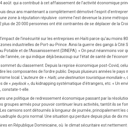
 14 août qui a contribué à cet affaissement de l’activité économique pri
depuis deux ans maintenant a complètement démotivé l’esprit d’entrepren
 une zone à réputation répulsive comme l’est devenue la zone métropol
22 plus de 20 000 personnes ont été contraintes de se déplacer de la C
s l’impact de l’insécurité sur les entreprises en Haïti parce qu’au moins
nes industrielles de Port-au-Prince. Ainsi la guerre des gangs à Cité Sol
Potable et de l’Assainissement (DINEPA). « On peut néanmoins voir que l’i
e l’année, ce qui indique déjà beaucoup sur l’état de santé de l’économie
mmet du classement. Depuis la reprise économique post-Covid, celui-ci pi
est-à-dire les composantes de l’ordre public. Depuis plusieurs années le pay
risme local. L’auteure de «
Haïti, une destination touristique mondiale »
,
es de «
peyilock »
, du kidnapping systématique d’étrangers, etc. « Un en
 constate-t-elle.
sans une politique de redressement économique passant par la résolution 
 groupes armés pour pouvoir continuer leurs activités, tantôt ils se font
. Les camions sont détournés à longueur de journée, principalement les 
uadruple du prix normal. Une situation qui perdure depuis plus de dix mo
affaires en République Dominicaine, où le climat sécuritaire est netteme