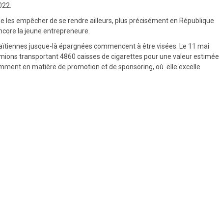
022.
s de les empêcher de se rendre ailleurs, plus précisément en République
 encore la jeune entrepreneure.
s haïtiennes jusque-là épargnées commencent à être visées. Le 11 mai
camions transportant 4860 caisses de cigarettes pour une valeur estimée
otamment en matière de promotion et de sponsoring, où elle excelle