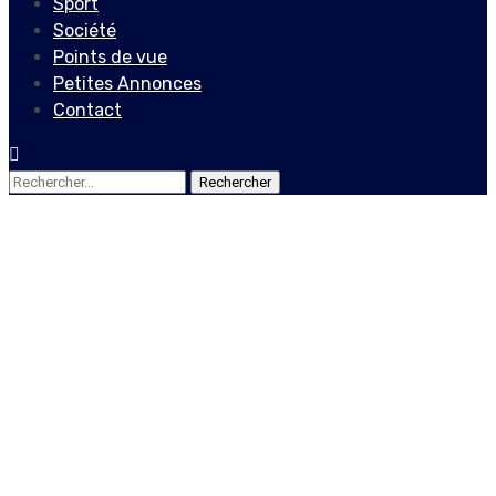
Sport
Société
Points de vue
Petites Annonces
Contact
Rechercher :
Actualités
Locales
Les avocats du Barreau de
Port-au-Prince passent à
une nouvelle phase de
leurs revendications