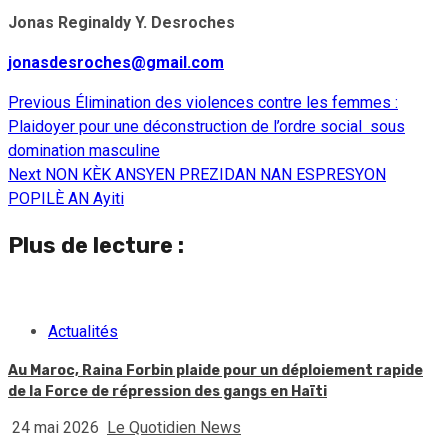
Jonas Reginaldy Y. Desroches
jonasdesroches@gmail.com
Previous
Élimination des violences contre les femmes :
Continue
Plaidoyer pour une déconstruction de l’ordre social sous
Reading
domination masculine
Next
NON KÈK ANSYEN PREZIDAN NAN ESPRESYON
POPILÈ AN Ayiti
Plus de lecture :
Actualités
Au Maroc, Raina Forbin plaide pour un déploiement rapide
de la Force de répression des gangs en Haïti
24 mai 2026
Le Quotidien News