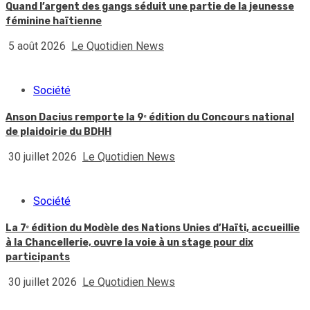
Quand l’argent des gangs séduit une partie de la jeunesse
féminine haïtienne
5 août 2026
Le Quotidien News
Société
Anson Dacius remporte la 9ᵉ édition du Concours national
de plaidoirie du BDHH
30 juillet 2026
Le Quotidien News
Société
La 7ᵉ édition du Modèle des Nations Unies d’Haïti, accueillie
à la Chancellerie, ouvre la voie à un stage pour dix
participants
30 juillet 2026
Le Quotidien News