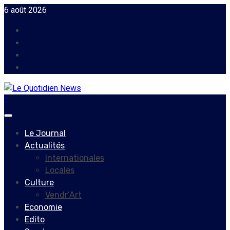
Skip
6 août 2026
to
Facebook
content
Instagram
Twitter
Youtube
Primary
Menu
Le Journal
Actualités
Internationales
Locales
Culture
Vendr’Art
Economie
Edito