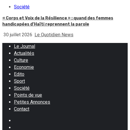
Société
« Corps et Voix de la Résilience » : quand des femmes
handicapées d’Haïti reprennent la parole
30 juillet 2026
Le Quotidien News
Le Journal
Actualités
Culture
Economie
Edito
Sport
Société
Points de vue
Petites Annonces
Contact
Facebook
Instagram