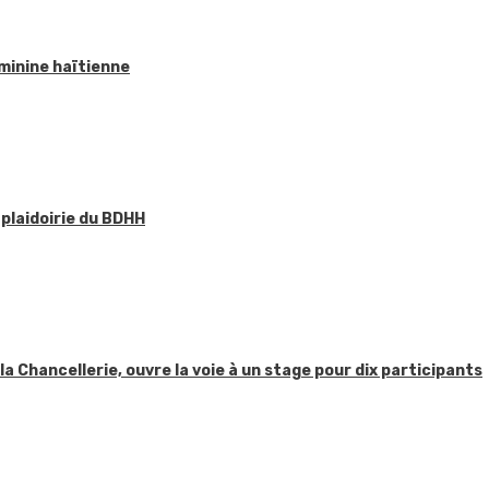
éminine haïtienne
 plaidoirie du BDHH
 la Chancellerie, ouvre la voie à un stage pour dix participants