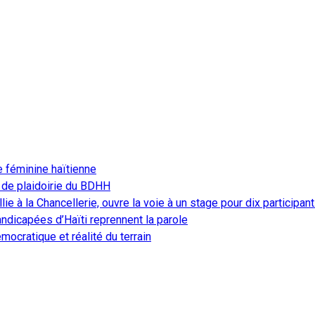
e féminine haïtienne
 de plaidoirie du BDHH
ie à la Chancellerie, ouvre la voie à un stage pour dix participan
ndicapées d’Haïti reprennent la parole
ocratique et réalité du terrain