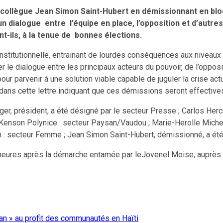
-collègue Jean Simon Saint-Hubert en démissionnant en bloc 
n dialogue entre l’équipe en place, l’opposition et d’autres
nt-ils, à la tenue de bonnes élections.
t institutionnelle, entrainant de lourdes conséquences aux niveaux
ser le dialogue entre les principaux acteurs du pouvoir, de l’oppos
ur parvenir à une solution viable capable de juguler la crise actu
on dans cette lettre indiquant que ces démissions seront effectives 
er, président, a été désigné par le secteur Presse ; Carlos Herc
; Kenson Polynice : secteur Paysan/Vaudou ; Marie-Herolle Michel 
m : secteur Femme ; Jean Simon Saint-Hubert, démissionné, a été
 heures après la démarche entamée par leJovenel Moise, auprès 
an » au profit des communautés en Haïti