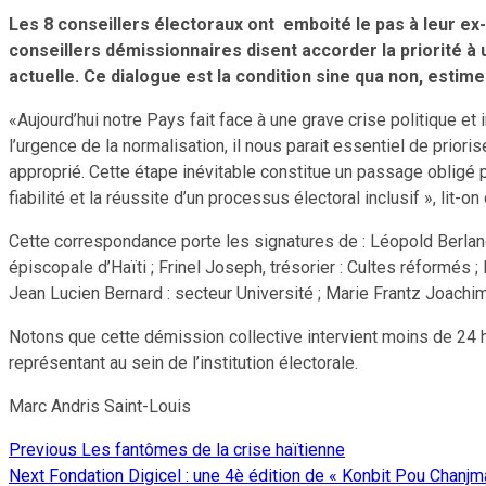
Les 8 conseillers électoraux ont emboité le pas à leur ex
conseillers démissionnaires disent accorder la priorité à u
actuelle. Ce dialogue est la condition sine qua non, estime
«Aujourd’hui notre Pays fait face à une grave crise politique e
l’urgence de la normalisation, il nous parait essentiel de priori
approprié. Cette étape inévitable constitue un passage obligé po
fiabilité et la réussite d’un processus électoral inclusif », lit-
Cette correspondance porte les signatures de : Léopold Berlang
épiscopale d’Haïti ; Frinel Joseph, trésorier : Cultes réformés 
Jean Lucien Bernard : secteur Université ; Marie Frantz Joachi
Notons que cette démission collective intervient moins de 24
représentant au sein de l’institution électorale.
Marc Andris Saint-Louis
Previous
Les fantômes de la crise haïtienne
Continue
Next
Fondation Digicel : une 4è édition de « Konbit Pou Chanjm