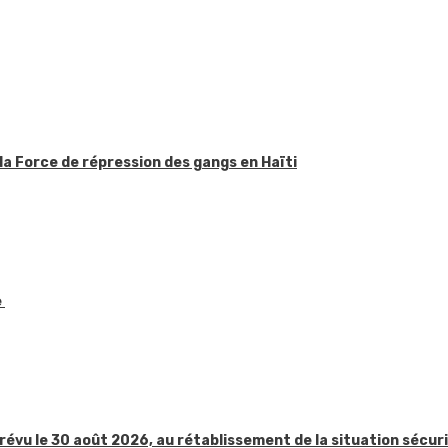
la Force de répression des gangs en Haïti
e
révu le 30 août 2026, au rétablissement de la situation sécur