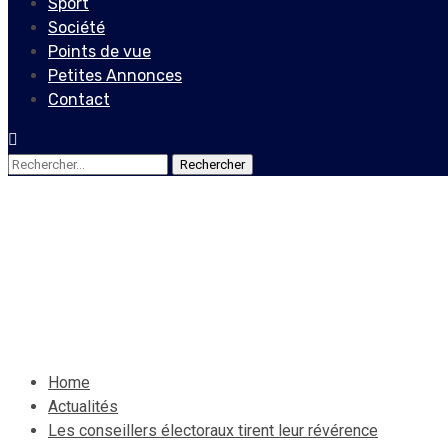
Sport
Société
Points de vue
Petites Annonces
Contact
Rechercher :
Actualités
Les conseillers électoraux 
24 juillet 2020
Le Quotidien News
Home
Actualités
Les conseillers électoraux tirent leur révérence