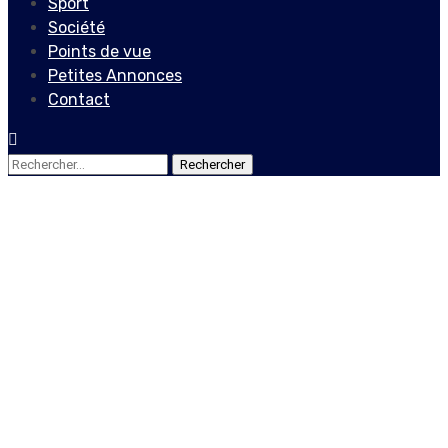
Sport
Société
Points de vue
Petites Annonces
Contact
Rechercher :
Points de vue
Les précisions apportées
par l’Ambassaded’Haiti en
République Dominicaine
sur les cas d’enlèvement