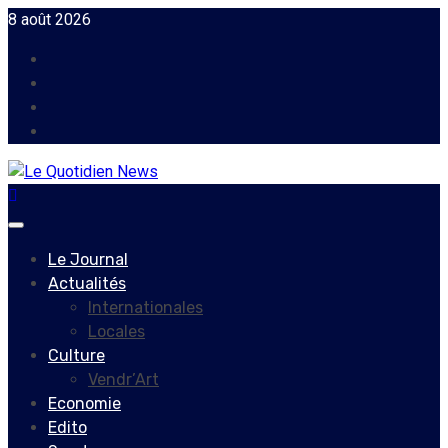
Skip
8 août 2026
to
Facebook
content
Instagram
Twitter
Youtube
Primary
Menu
Le Journal
Actualités
Internationales
Locales
Culture
Vendr’Art
Economie
Edito