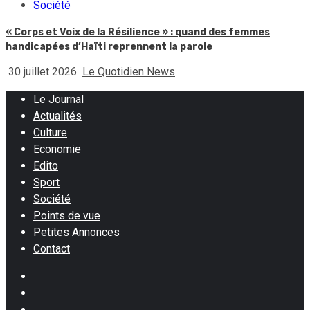
Société
« Corps et Voix de la Résilience » : quand des femmes
handicapées d’Haïti reprennent la parole
30 juillet 2026
Le Quotidien News
Le Journal
Actualités
Culture
Economie
Edito
Sport
Société
Points de vue
Petites Annonces
Contact
Facebook
Instagram
Twitter