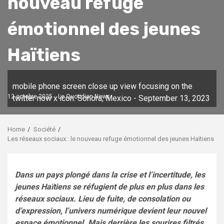
nouveau refuge
émotionnel des jeunes
Haïtiens
mobile phone screen close up view focusing on the
12 octobre 2025
Le Quotidien News
twitter now x icon: Sonora, Mexico - September 13, 2023
Home
Société
Les réseaux sociaux : le nouveau refuge émotionnel des jeunes Haïtiens
Dans un pays plongé dans la crise et l’incertitude, les
jeunes Haïtiens se réfugient de plus en plus dans les
réseaux sociaux. Lieu de fuite, de consolation ou
d’expression, l’univers numérique devient leur nouvel
espace émotionnel. Mais derrière les sourires filtrés