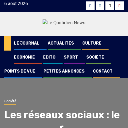
Skip
6 août 2026
Facebook
Instagram
Twitter
Yout
to
content
LE JOURNAL
ACTUALITÉS
CULTURE
ECONOMIE
EDITO
SPORT
SOCIÉTÉ
POINTS DE VUE
PETITES ANNONCES
CONTACT
Société
Les réseaux sociaux : le